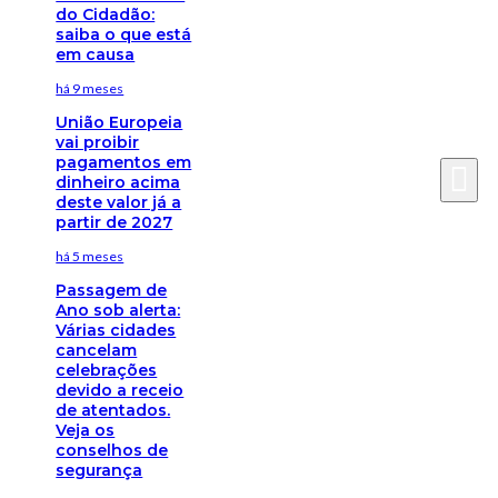
do Cidadão:
saiba o que está
em causa
há 9 meses
União Europeia
vai proibir
pagamentos em
dinheiro acima
deste valor já a
partir de 2027
há 5 meses
Passagem de
Ano sob alerta:
Várias cidades
cancelam
celebrações
devido a receio
de atentados.
Veja os
conselhos de
segurança