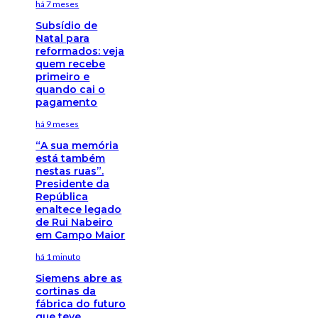
há 7 meses
Subsídio de
Natal para
reformados: veja
quem recebe
primeiro e
quando cai o
pagamento
há 9 meses
“A sua memória
está também
nestas ruas”.
Presidente da
República
enaltece legado
de Rui Nabeiro
em Campo Maior
há 1 minuto
Siemens abre as
cortinas da
fábrica do futuro
que teve