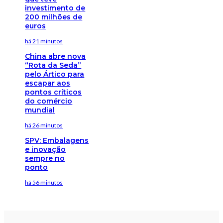
investimento de
200 milhões de
euros
há 21 minutos
China abre nova
“Rota da Seda”
pelo Ártico para
escapar aos
pontos críticos
do comércio
mundial
há 26 minutos
SPV: Embalagens
e inovação
sempre no
ponto
há 56 minutos