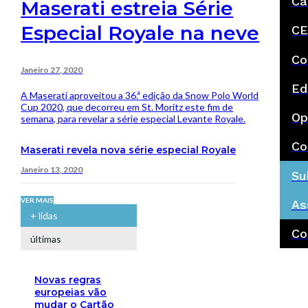
Ca
Maserati estreia Série
Especial Royale na neve
CE
Co
Janeiro 27, 2020
Ed
A Maserati aproveitou a 36.ª edição da Snow Polo World
Cup 2020, que decorreu em St. Moritz este fim de
Op
semana, para revelar a série especial Levante Royale.
Co
Maserati revela nova série especial Royale
Janeiro 13, 2020
Su
VER MAIS
As
+ lidas
Co
últimas
Novas regras
europeias vão
mudar o Cartão