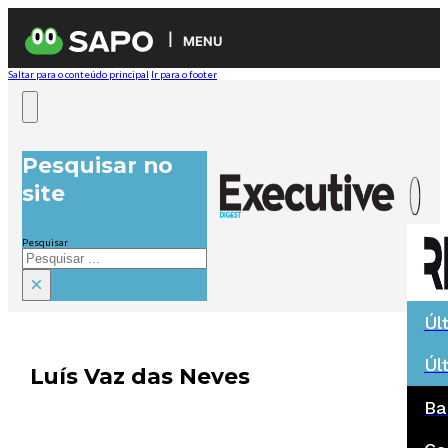
MENU
Saltar para o conteúdo principal
Ir para o footer
Pesquisar no
site
Pesquisar
×
Úl
Úl
Luís Vaz das Neves
Ba