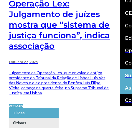
Ca
Operação Lex:
Julgamento de juízes
CE
mostra que “sistema de
Co
justiça funciona”, indica
Ed
associação
Op
Outubro 27, 2025
Co
Julgamento da Operação Lex, que envolve o antigo
Su
presidente do Tribunal da Relação de Lisboa Luís Vaz
das Neves e o ex-presidente do Benfica Luís Filipe
As
Vieira, começa na quarta-feira, no Supremo Tribunal de
Justiça, em Lisboa
Co
VER MAIS
+ lidas
últimas