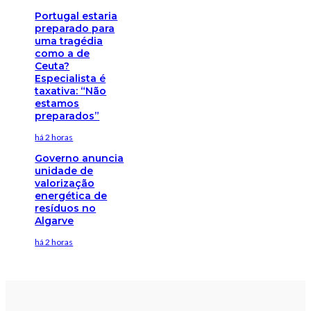
Portugal estaria
preparado para
uma tragédia
como a de
Ceuta?
Especialista é
taxativa: “Não
estamos
preparados”
há 2 horas
Governo anuncia
unidade de
valorização
energética de
resíduos no
Algarve
há 2 horas