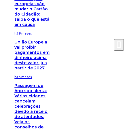
europeias vão
mudar o Cartão
do Cidadão:
saiba o que está
em causa
há 9 meses
União Europeia
vai proibir
pagamentos em
dinheiro acima
deste valor já a
partir de 2027
há 5 meses
Passagem de
Ano sob alerta:
Várias cidades
cancelam
celebrações
devido a receio
de atentados.
Veja os
conselhos de