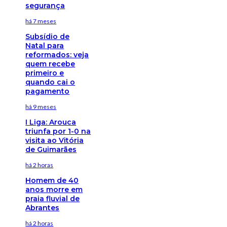
segurança
há 7 meses
Subsídio de
Natal para
reformados: veja
quem recebe
primeiro e
quando cai o
pagamento
há 9 meses
I Liga: Arouca
triunfa por 1-0 na
visita ao Vitória
de Guimarães
há 2 horas
Homem de 40
anos morre em
praia fluvial de
Abrantes
há 2 horas