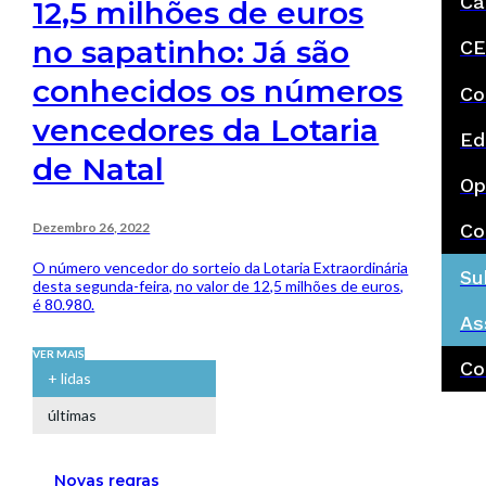
Ca
12,5 milhões de euros
no sapatinho: Já são
CE
conhecidos os números
Co
vencedores da Lotaria
Ed
de Natal
Op
Dezembro 26, 2022
Co
O número vencedor do sorteio da Lotaria Extraordinária
Su
desta segunda-feira, no valor de 12,5 milhões de euros,
é 80.980.
As
VER MAIS
Co
+ lidas
últimas
Novas regras