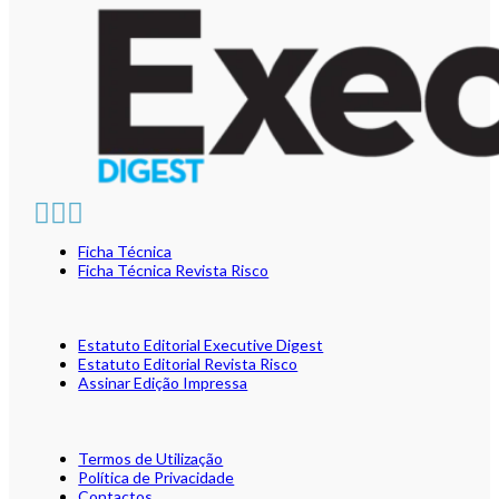
Ficha Técnica
Ficha Técnica Revista Risco
Estatuto Editorial Executive Digest
Estatuto Editorial Revista Risco
Assinar Edição Impressa
Termos de Utilização
Política de Privacidade
Contactos