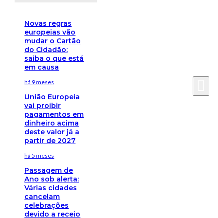
Novas regras
europeias vão
mudar o Cartão
do Cidadão:
saiba o que está
em causa
há 9 meses
União Europeia
vai proibir
pagamentos em
dinheiro acima
deste valor já a
partir de 2027
há 5 meses
Passagem de
Ano sob alerta:
Várias cidades
cancelam
celebrações
devido a receio