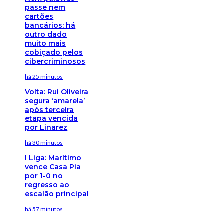
passe nem
cartões
bancários: há
outro dado
muito mais
cobiçado pelos
cibercriminosos
há 25 minutos
Volta: Rui Oliveira
segura ‘amarela’
após terceira
etapa vencida
por Linarez
há 30 minutos
I Liga: Marítimo
vence Casa Pia
por 1-0 no
regresso ao
escalão principal
há 57 minutos