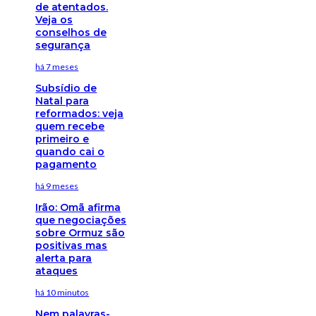
de atentados.
Veja os
conselhos de
segurança
há 7 meses
Subsídio de
Natal para
reformados: veja
quem recebe
primeiro e
quando cai o
pagamento
há 9 meses
Irão: Omã afirma
que negociações
sobre Ormuz são
positivas mas
alerta para
ataques
há 10 minutos
Nem palavras-