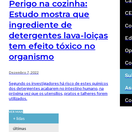
Ca
Perigo na cozinha:
Estudo mostra que
CE
ingrediente de
Co
detergentes lava-loiças
Ed
tem efeito tóxico no
Op
organismo
Co
Dezembro 7, 2022
Su
Segundo os investigadores há risco de estes químicos
As
dos detergentes acabarem no intestino humano, na
próxima vez que os utensílios, pratos e talheres forem
utilizados.
Co
VER MAIS
+ lidas
últimas