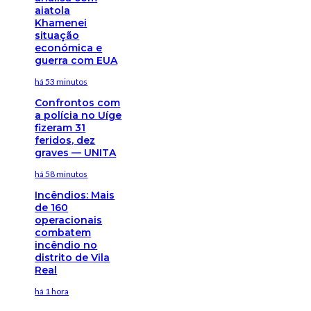
aiatola
Khamenei
situação
económica e
guerra com EUA
há 53 minutos
Confrontos com
a polícia no Uíge
fizeram 31
feridos, dez
graves — UNITA
há 58 minutos
Incêndios: Mais
de 160
operacionais
combatem
incêndio no
distrito de Vila
Real
há 1 hora