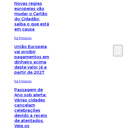
Novas regras
europeias vão
mudar o Cartão
do Cidadão:
saiba o que está
em causa
há 9 meses
União Europeia
vai proibir
pagamentos em
dinheiro acima
deste valor já a
partir de 2027
há 5 meses
Passagem de
Ano sob alerta:
Várias cidades
cancelam
celebrações
devido a receio
de atentados.
Veja os