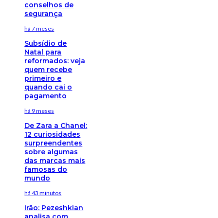
conselhos de
segurança
há 7 meses
Subsídio de
Natal para
reformados: veja
quem recebe
primeiro e
quando cai o
pagamento
há 9 meses
De Zara a Chanel:
12 curiosidades
surpreendentes
sobre algumas
das marcas mais
famosas do
mundo
há 43 minutos
Irão: Pezeshkian
analisa com