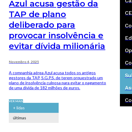
Ca
Azul acusa gestão da
TAP de plano
CE
deliberado para
Co
provocar insolvência e
Ed
evitar dívida milionária
Op
Novembro 4, 2025
Co
A companhia aérea Azul acusa todos os antigos
Su
gestores da TAP, S.G.P.S. de terem orquestrado um
plano de insolvência culposa para evitar o pagamento
As
de uma dívida de 182 milhões de euros.
Co
VER MAIS
+ lidas
últimas