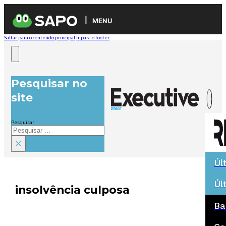
MENU
Saltar para o conteúdo principal
Ir para o footer
Pesquisar no
site
Pesquisar
×
Úl
Úl
insolvência culposa
Ba