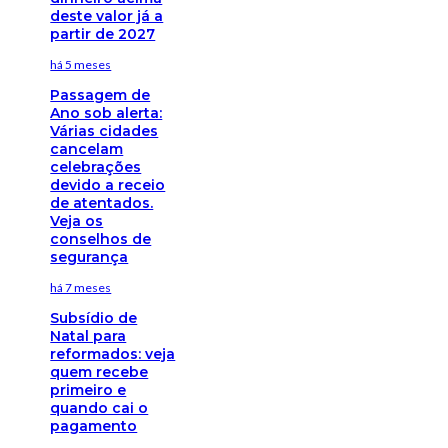
deste valor já a
partir de 2027
há 5 meses
Passagem de
Ano sob alerta:
Várias cidades
cancelam
celebrações
devido a receio
de atentados.
Veja os
conselhos de
segurança
há 7 meses
Subsídio de
Natal para
reformados: veja
quem recebe
primeiro e
quando cai o
pagamento