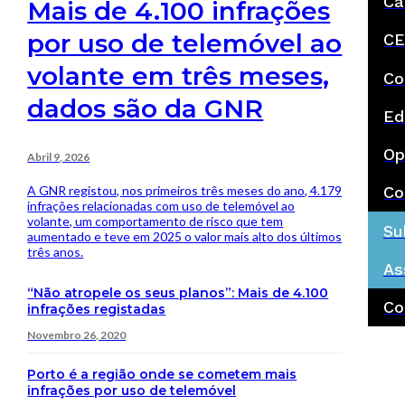
Ca
Mais de 4.100 infrações
por uso de telemóvel ao
CE
volante em três meses,
Co
dados são da GNR
Ed
Op
Abril 9, 2026
A GNR registou, nos primeiros três meses do ano, 4.179
Co
infrações relacionadas com uso de telemóvel ao
volante, um comportamento de risco que tem
Su
aumentado e teve em 2025 o valor mais alto dos últimos
três anos.
As
“Não atropele os seus planos”: Mais de 4.100
Co
infrações registadas
Novembro 26, 2020
Porto é a região onde se cometem mais
infrações por uso de telemóvel