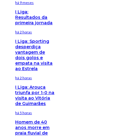
há 9 meses
I Liga:
Resultados da
primeira jornada
há 2 horas
I Liga: Sporting
desperdiça
vantagem de
dois golos e
empata na visita
ao Estrela
há 2 horas
I Liga: Arouca
triunfa por 1-0 na
visita ao Vitória
de Guimarães
há 5 horas
Homem de 40
anos morre em
praia fluvial de