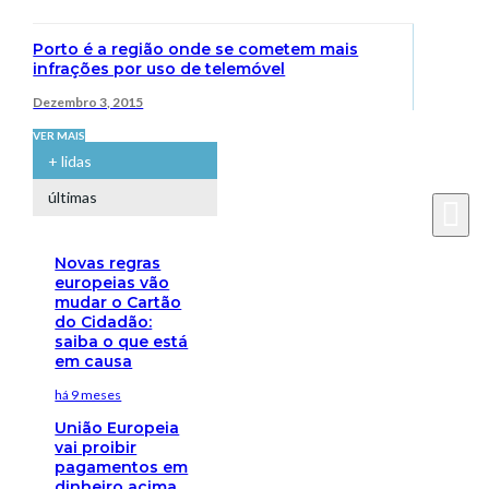
Porto é a região onde se cometem mais
infrações por uso de telemóvel
Dezembro 3, 2015
VER MAIS
+ lidas
últimas
Novas regras
europeias vão
mudar o Cartão
do Cidadão:
saiba o que está
em causa
há 9 meses
União Europeia
vai proibir
pagamentos em
dinheiro acima