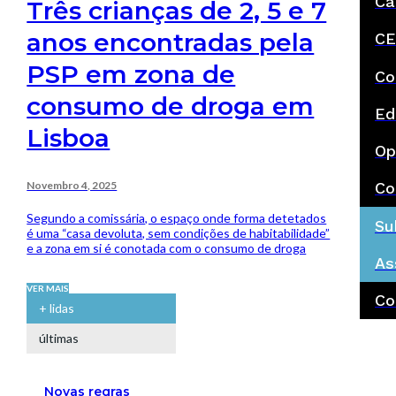
Ca
Três crianças de 2, 5 e 7
anos encontradas pela
CE
PSP em zona de
Co
consumo de droga em
Ed
Lisboa
Op
Novembro 4, 2025
Co
Segundo a comissária, o espaço onde forma detetados
Su
é uma “casa devoluta, sem condições de habitabilidade”
e a zona em si é conotada com o consumo de droga
As
VER MAIS
Co
+ lidas
últimas
Novas regras