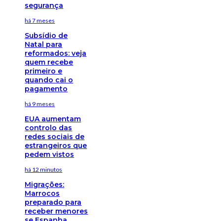
segurança
há 7 meses
Subsídio de
Natal para
reformados: veja
quem recebe
primeiro e
quando cai o
pagamento
há 9 meses
EUA aumentam
controlo das
redes sociais de
estrangeiros que
pedem vistos
há 12 minutos
Migrações:
Marrocos
preparado para
receber menores
se Espanha