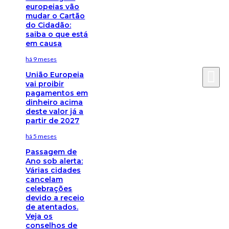
europeias vão
mudar o Cartão
do Cidadão:
saiba o que está
em causa
há 9 meses
União Europeia
vai proibir
pagamentos em
dinheiro acima
deste valor já a
partir de 2027
há 5 meses
Passagem de
Ano sob alerta:
Várias cidades
cancelam
celebrações
devido a receio
de atentados.
Veja os
conselhos de