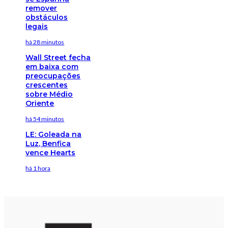
remover
obstáculos
legais
há 28 minutos
Wall Street fecha
em baixa com
preocupações
crescentes
sobre Médio
Oriente
há 54 minutos
LE: Goleada na
Luz, Benfica
vence Hearts
há 1 hora