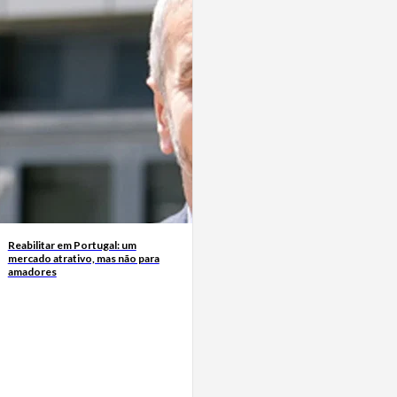
Reabilitar em Portugal: um
mercado atrativo, mas não para
amadores