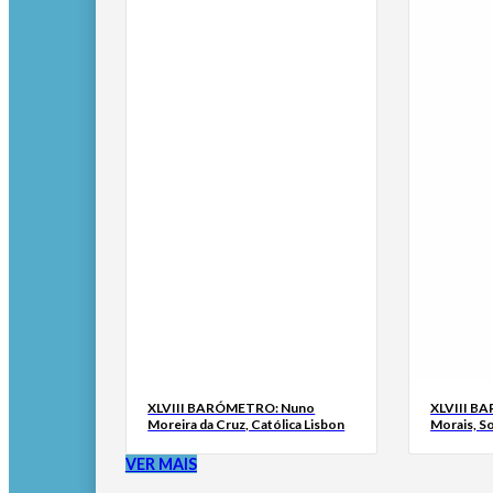
XLVIII BARÓMETRO: Nuno
XLVIII B
Moreira da Cruz, Católica Lisbon
Morais, S
VER MAIS