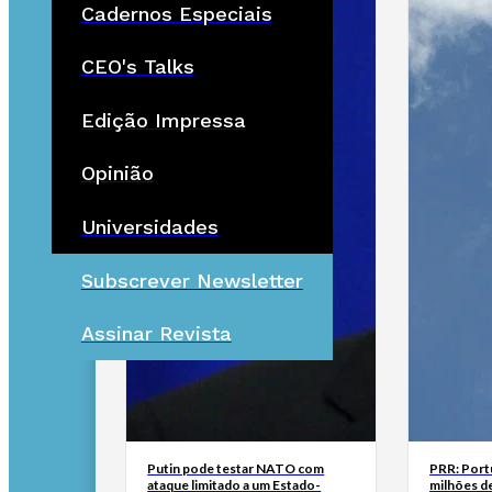
Cadernos Especiais
CEO's Talks
Edição Impressa
Opinião
Universidades
Subscrever Newsletter
Assinar Revista
Putin pode testar NATO com
PRR: Port
ataque limitado a um Estado-
milhões de