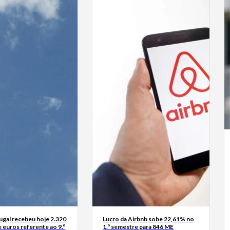
ugal recebeu hoje 2.320
Lucro da Airbnb sobe 22,61% no
 euros referente ao 9.º
1.º semestre para 846 ME