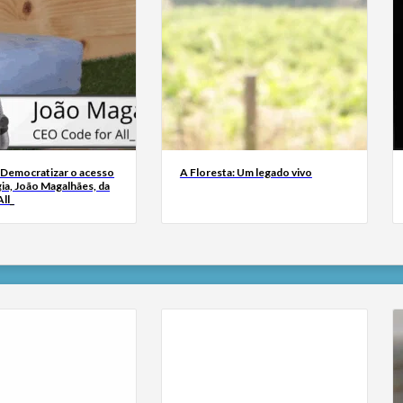
 Democratizar o acesso
A Floresta: Um legado vivo
ia, João Magalhães, da
ll_