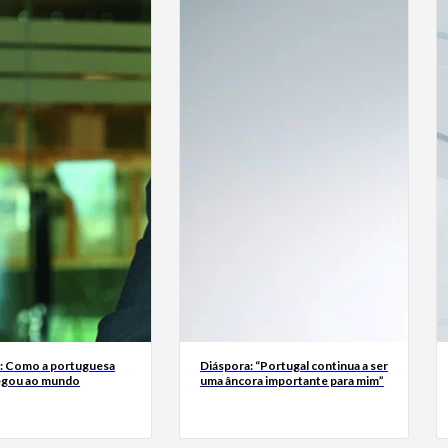
a: Como a portuguesa
Diáspora: “Portugal continua a ser
egou ao mundo
uma âncora importante para mim”