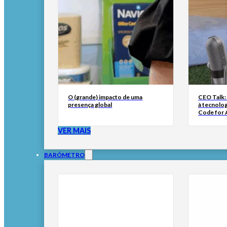
O (grande) impacto de uma
CEO Talk:
presença global
à tecnolog
Code for A
VER MAIS
BARÓMETRO