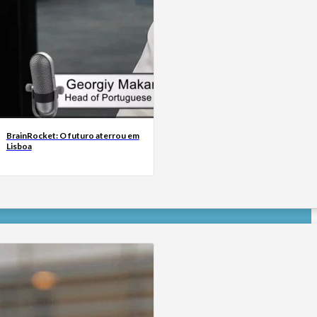
BrainRocket: O futuro aterrou em
Lisboa