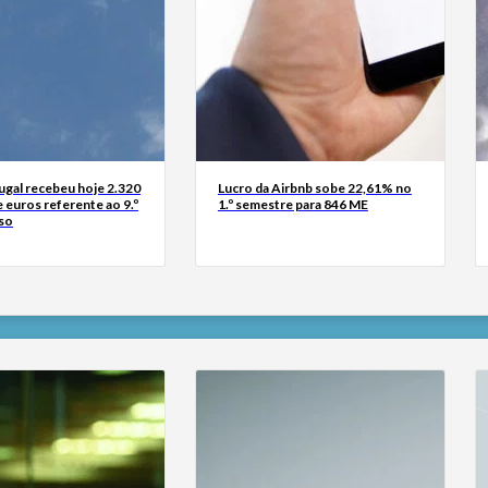
ugal recebeu hoje 2.320
Lucro da Airbnb sobe 22,61% no
 euros referente ao 9.º
1.º semestre para 846 ME
so