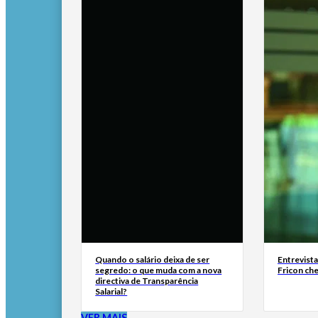
Quando o salário deixa de ser
Entrevist
segredo: o que muda com a nova
Fricon ch
directiva de Transparência
Salarial?
VER MAIS