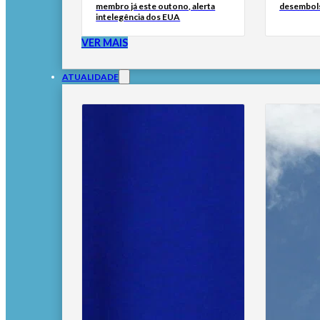
membro já este outono, alerta
desembol
intelegência dos EUA
VER MAIS
ATUALIDADE