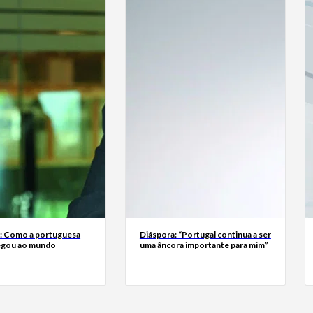
a: Como a portuguesa
Diáspora: “Portugal continua a ser
egou ao mundo
uma âncora importante para mim”