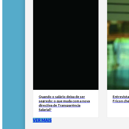
Quando o salário deixa de ser
Entrevist
segredo: o que muda com a nova
Fricon ch
directiva de Transparência
Salarial?
VER MAIS