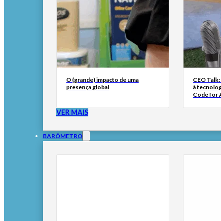
O (grande) impacto de uma
CEO Talk:
presença global
à tecnolog
Code for A
VER MAIS
BARÓMETRO