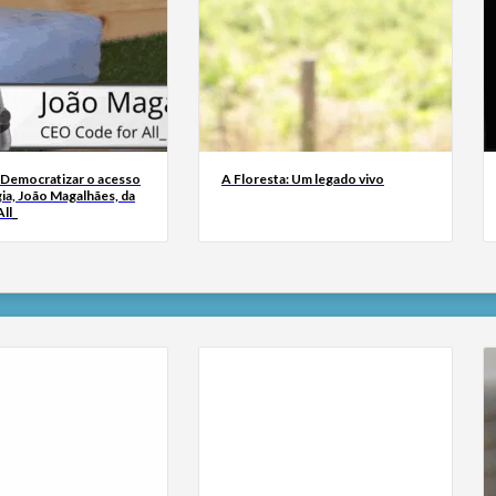
 Democratizar o acesso
A Floresta: Um legado vivo
ia, João Magalhães, da
ll_