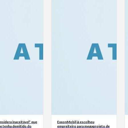
sidera inaceitável” que
ExxonMobil já escolheu
se tenha demitido do
empreiteiro para megaprojeto de