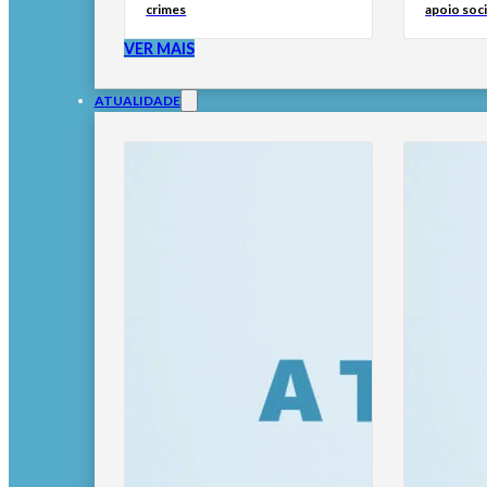
crimes
apoio soci
VER MAIS
ATUALIDADE