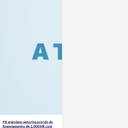
PR angolano autoriza acordo de
financiamento de 1.000 ME com