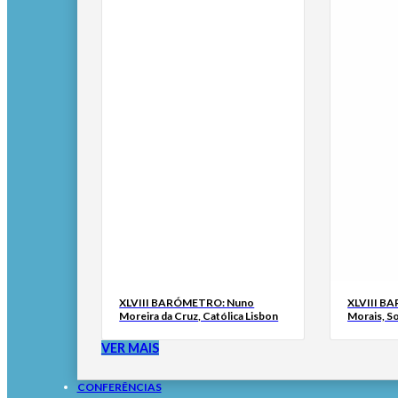
XLVIII BARÓMETRO: Nuno
XLVIII B
Moreira da Cruz, Católica Lisbon
Morais, S
VER MAIS
CONFERÊNCIAS