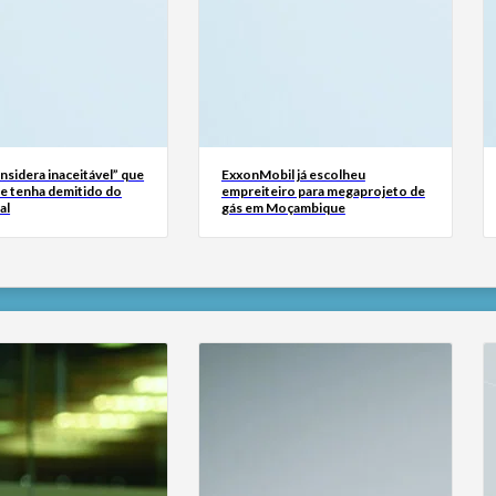
sidera inaceitável” que
ExxonMobil já escolheu
se tenha demitido do
empreiteiro para megaprojeto de
al
gás em Moçambique