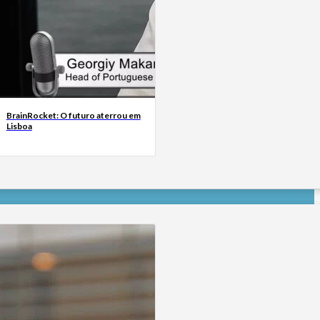
BrainRocket: O futuro aterrou em
Lisboa