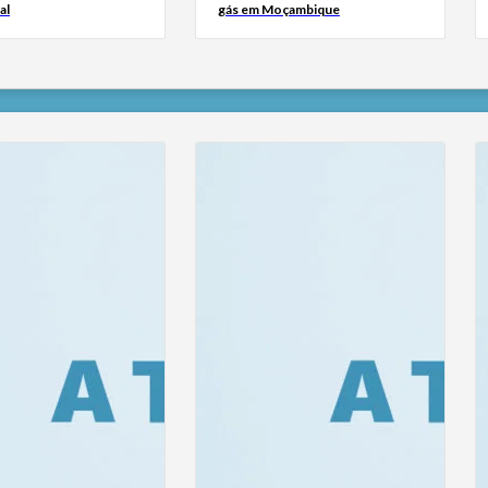
al
gás em Moçambique