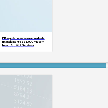
PR angolano autoriza acordo de
financiamento de 1.000 ME com
banco Société Générale