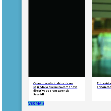
Quando o salário deixa de ser
Entrevist
segredo: o que muda com a nova
Fricon ch
directiva de Transparência
Salarial?
VER MAIS