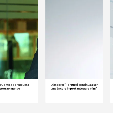
a: Como a portuguesa
Diáspora: “Portugal continua a ser
egou ao mundo
uma âncora importante para mim”