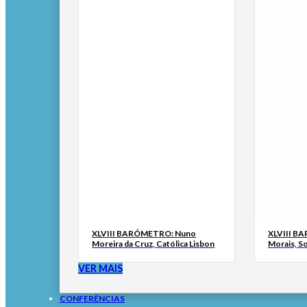
XLVIII BARÓMETRO: Nuno
XLVIII B
Moreira da Cruz, Católica Lisbon
Morais, S
VER MAIS
CONFERÊNCIAS