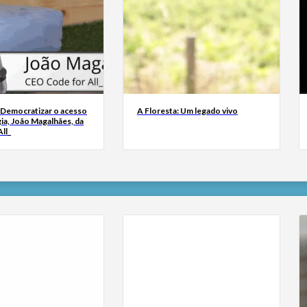
 Democratizar o acesso
A Floresta: Um legado vivo
ia, João Magalhães, da
ll_