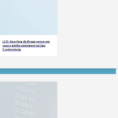
LCE: Sporting de Braga vence em
casa e ganha vantagem na Liga
Conferência