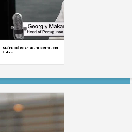
BrainRocket: O futuro aterrou em
Lisboa