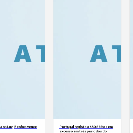
a na Luz, Benfica vence
Portugal registou 680 óbitos em
excesso em três períodos do