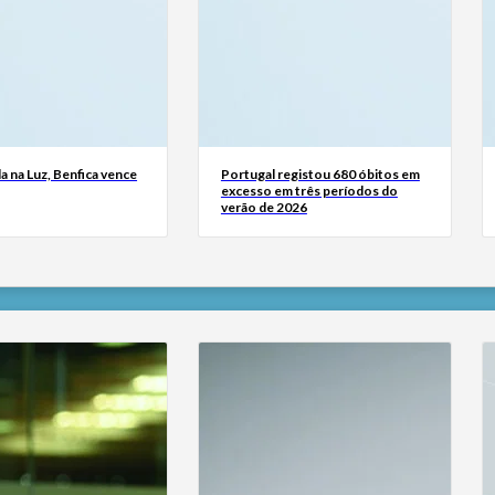
a na Luz, Benfica vence
Portugal registou 680 óbitos em
excesso em três períodos do
verão de 2026