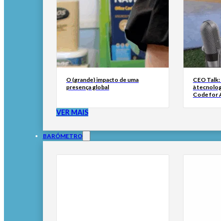
O (grande) impacto de uma
CEO Talk:
presença global
à tecnolog
Code for A
VER MAIS
BARÓMETRO