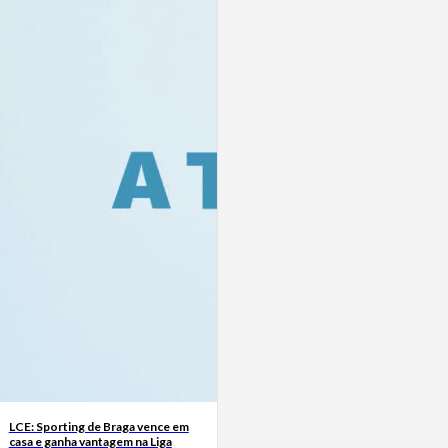
LCE: Sporting de Braga vence em
casa e ganha vantagem na Liga