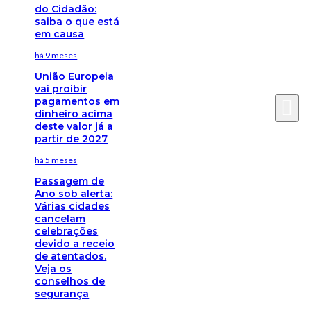
do Cidadão:
saiba o que está
em causa
há 9 meses
União Europeia
vai proibir
pagamentos em
dinheiro acima
deste valor já a
partir de 2027
há 5 meses
Passagem de
Ano sob alerta:
Várias cidades
cancelam
celebrações
devido a receio
de atentados.
Veja os
conselhos de
segurança