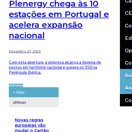
Ca
Plenergy chega às 10
estações em Portugal e
CE
acelera expansão
Co
nacional
Ed
Op
Dezembro 23, 2025
Com esta abertura, a empresa alcança a dezena de
Co
postos em território nacional e supera os 350 na
Península Ibérica.
Su
VER MAIS
As
+ lidas
Co
últimas
Novas regras
europeias vão
mudar o Cartão