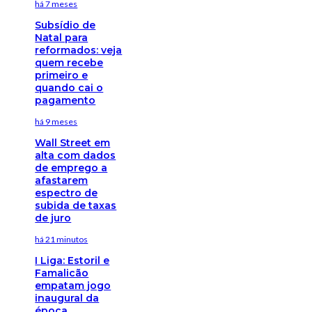
há 7 meses
Subsídio de
Natal para
reformados: veja
quem recebe
primeiro e
quando cai o
pagamento
há 9 meses
Wall Street em
alta com dados
de emprego a
afastarem
espectro de
subida de taxas
de juro
há 21 minutos
I Liga: Estoril e
Famalicão
empatam jogo
inaugural da
época