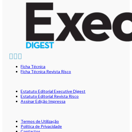
Ficha Técnica
Ficha Técnica Revista Risco
Estatuto Editorial Executive Digest
Estatuto Editorial Revista Risco
Assinar Edição Impressa
Termos de Utilização
Política de Privacidade
Contactos