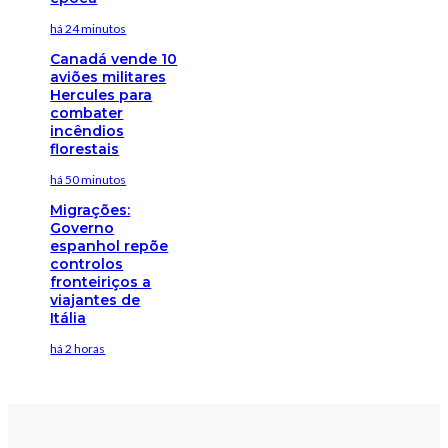
há 24 minutos
Canadá vende 10
aviões militares
Hercules para
combater
incêndios
florestais
há 50 minutos
Migrações:
Governo
espanhol repõe
controlos
fronteiriços a
viajantes de
Itália
há 2 horas