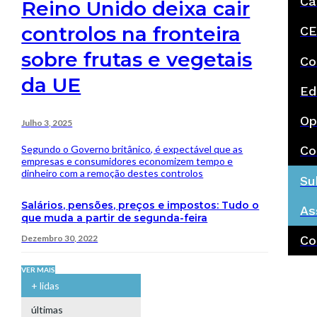
Ca
Reino Unido deixa cair
controlos na fronteira
CE
sobre frutas e vegetais
Co
da UE
Ed
Op
Julho 3, 2025
Segundo o Governo britânico, é expectável que as
Co
empresas e consumidores economizem tempo e
dinheiro com a remoção destes controlos
Su
Salários, pensões, preços e impostos: Tudo o
As
que muda a partir de segunda-feira
Dezembro 30, 2022
Co
VER MAIS
+ lidas
últimas