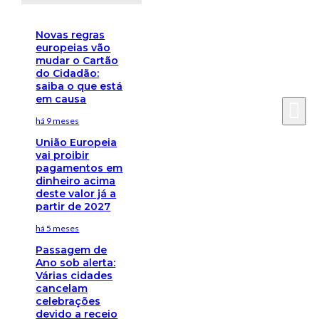
Novas regras
europeias vão
mudar o Cartão
do Cidadão:
saiba o que está
em causa
há 9 meses
União Europeia
vai proibir
pagamentos em
dinheiro acima
deste valor já a
partir de 2027
há 5 meses
Passagem de
Ano sob alerta:
Várias cidades
cancelam
celebrações
devido a receio