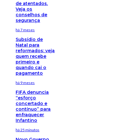
de atentados.
Veja os
conselhos de
segurança
há 7 meses
Subsídio de
Natal para
reformados: veja
quem recebe
primeiro e
quando cai o
pagamento
há 9 meses
FIFA denuncia
“esforço
concertado e
contínuo” para
enfraquecer
Infantino
há 25 minutos
Novo Governo