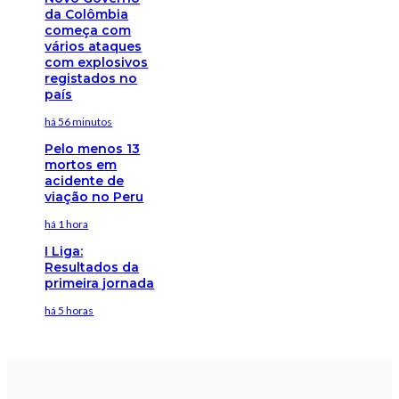
da Colômbia
começa com
vários ataques
com explosivos
registados no
país
há 56 minutos
Pelo menos 13
mortos em
acidente de
viação no Peru
há 1 hora
I Liga:
Resultados da
primeira jornada
há 5 horas