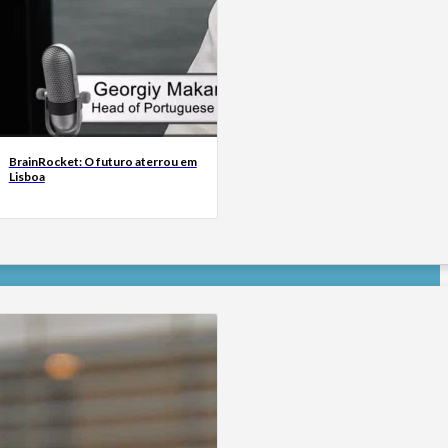
BrainRocket: O futuro aterrou em
Lisboa