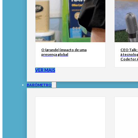
O (grande) impacto de uma
CEO Talk:
presença global
à tecnolog
Code for A
VER MAIS
BARÓMETRO