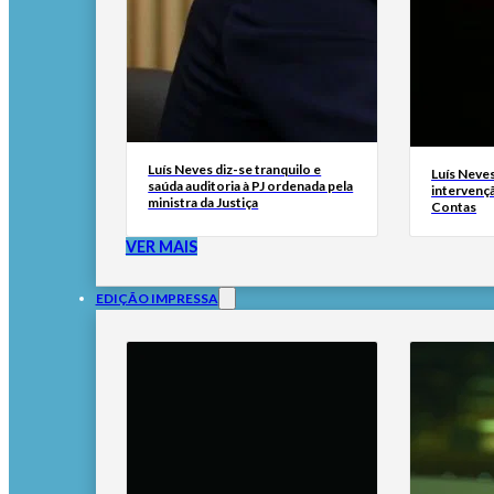
Luís Neves diz-se tranquilo e
Luís Neves 
saúda auditoria à PJ ordenada pela
intervenç
ministra da Justiça
Contas
VER MAIS
EDIÇÃO IMPRESSA