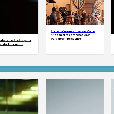
Lucro da Warner Bros cai 7% no
1.º semestre com fusão com
Paramount pendente
diz ter sido ele a pedir
ão do Tribunal de