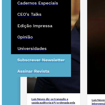
Cadernos Especiais
CEO's Talks
Edição Impressa
Opinião
Universidades
Subscrever Newsletter
Assinar Revista
Luís Neves diz-se tranquilo e
Luís Neves 
saúda auditoria à PJ ordenada pela
intervenç