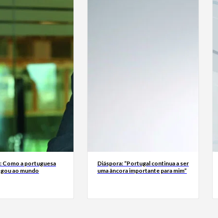
a: Como a portuguesa
Diáspora: “Portugal continua a ser
egou ao mundo
uma âncora importante para mim”