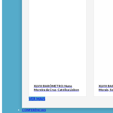
XLVIII BARÓMETRO: Nuno
XLVIII B
Moreira da Cruz, Católica Lisbon
Morais, S
VER MAIS
CONFERÊNCIAS