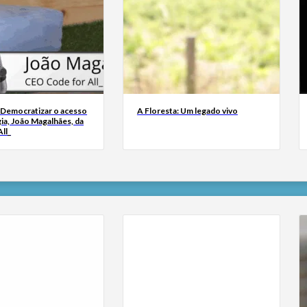
 Democratizar o acesso
A Floresta: Um legado vivo
ia, João Magalhães, da
ll_