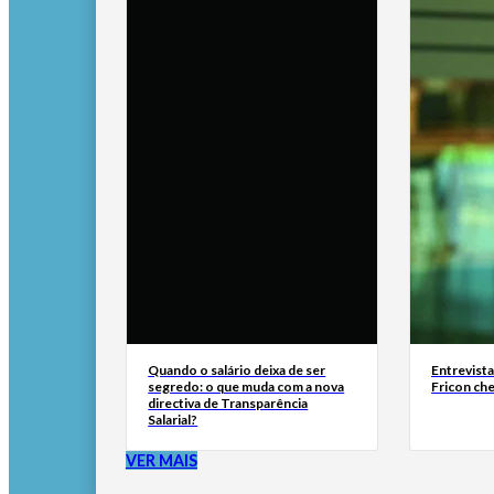
Quando o salário deixa de ser
Entrevist
segredo: o que muda com a nova
Fricon ch
directiva de Transparência
Salarial?
VER MAIS