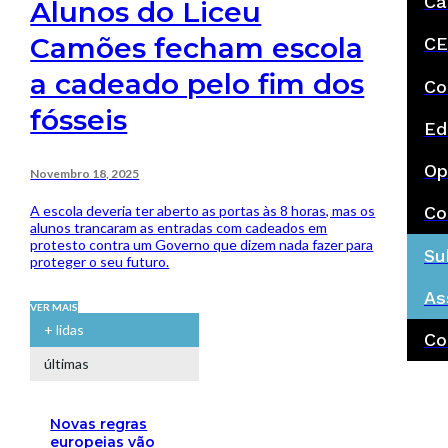
Ca
Alunos do Liceu
Camões fecham escola
CE
a cadeado pelo fim dos
Co
fósseis
Ed
Op
Novembro 18, 2025
A escola deveria ter aberto as portas às 8 horas, mas os
Co
alunos trancaram as entradas com cadeados em
protesto contra um Governo que dizem nada fazer para
Su
proteger o seu futuro.
As
VER MAIS
+ lidas
Co
últimas
Novas regras
europeias vão