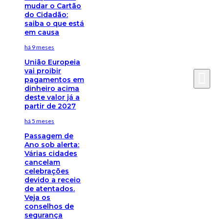
mudar o Cartão
do Cidadão:
saiba o que está
em causa
há 9 meses
União Europeia
vai proibir
pagamentos em
dinheiro acima
deste valor já a
partir de 2027
há 5 meses
Passagem de
Ano sob alerta:
Várias cidades
cancelam
celebrações
devido a receio
de atentados.
Veja os
conselhos de
segurança