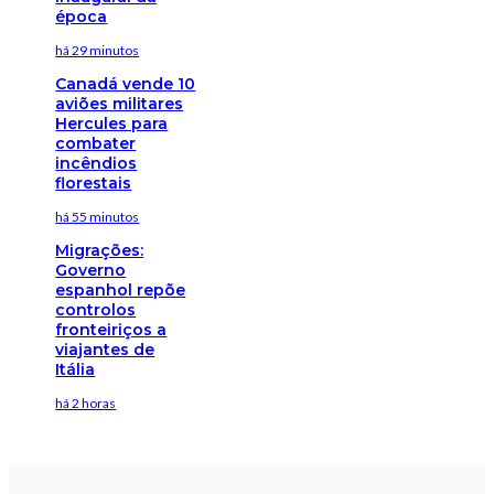
época
há 29 minutos
Canadá vende 10
aviões militares
Hercules para
combater
incêndios
florestais
há 55 minutos
Migrações:
Governo
espanhol repõe
controlos
fronteiriços a
viajantes de
Itália
há 2 horas