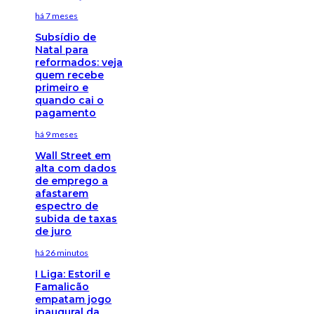
há 7 meses
Subsídio de
Natal para
reformados: veja
quem recebe
primeiro e
quando cai o
pagamento
há 9 meses
Wall Street em
alta com dados
de emprego a
afastarem
espectro de
subida de taxas
de juro
há 26 minutos
I Liga: Estoril e
Famalicão
empatam jogo
inaugural da