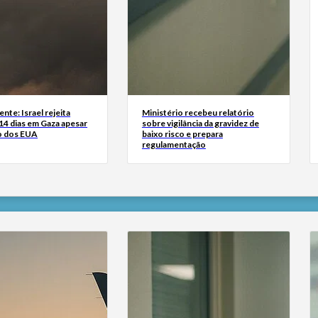
nte: Israel rejeita
Ministério recebeu relatório
14 dias em Gaza apesar
sobre vigilância da gravidez de
o dos EUA
baixo risco e prepara
regulamentação