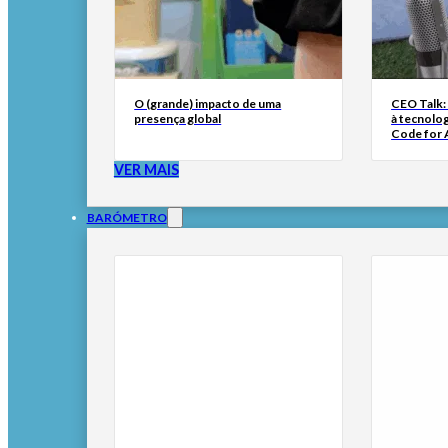
O (grande) impacto de uma
CEO Talk:
presença global
à tecnolog
Code for A
VER MAIS
BARÓMETRO