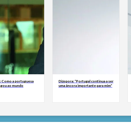
a: Como a portuguesa
Diáspora: “Portugal continua a ser
egou ao mundo
uma âncora importante para mim”