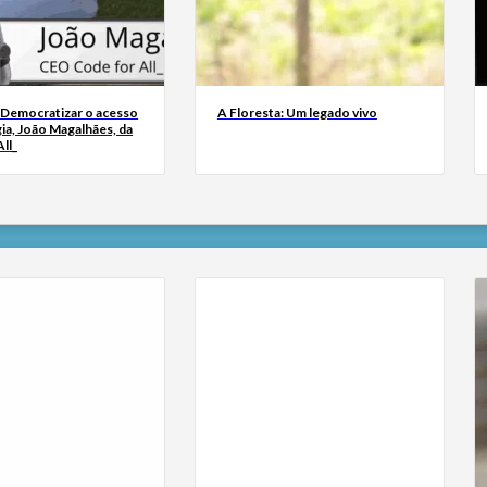
 Democratizar o acesso
A Floresta: Um legado vivo
ia, João Magalhães, da
ll_