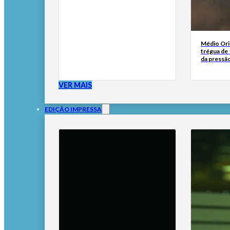
Médio Orie
trégua de 
da pressã
VER MAIS
EDIÇÃO IMPRESSA