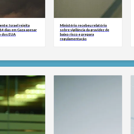
nte: Israel rejeita
Ministério recebeu relatório
14 dias em Gaza apesar
sobre vigilância da gravidez de
o dos EUA
baixo risco e prepara
regulamentação