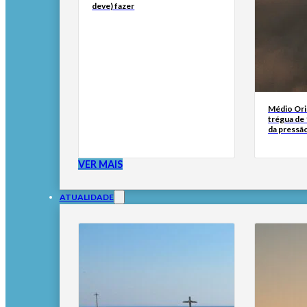
deve) fazer
Médio Orie
trégua de 
da pressã
VER MAIS
ATUALIDADE