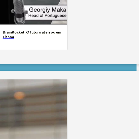
BrainRocket: O futuro aterrou em
Lisboa