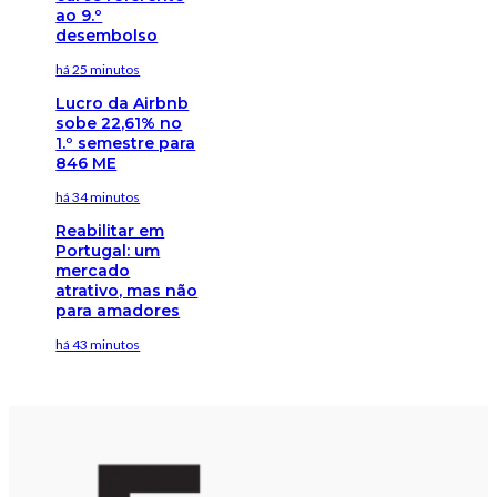
ao 9.º
desembolso
há 25 minutos
Lucro da Airbnb
sobe 22,61% no
1.º semestre para
846 ME
há 34 minutos
Reabilitar em
Portugal: um
mercado
atrativo, mas não
para amadores
há 43 minutos