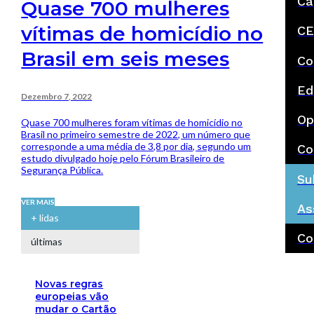
Ca
Quase 700 mulheres
vítimas de homicídio no
CE
Brasil em seis meses
Co
Ed
Dezembro 7, 2022
Op
Quase 700 mulheres foram vítimas de homicídio no
Brasil no primeiro semestre de 2022, um número que
corresponde a uma média de 3,8 por dia, segundo um
Co
estudo divulgado hoje pelo Fórum Brasileiro de
Segurança Pública.
Su
VER MAIS
As
+ lidas
Co
últimas
Novas regras
europeias vão
mudar o Cartão