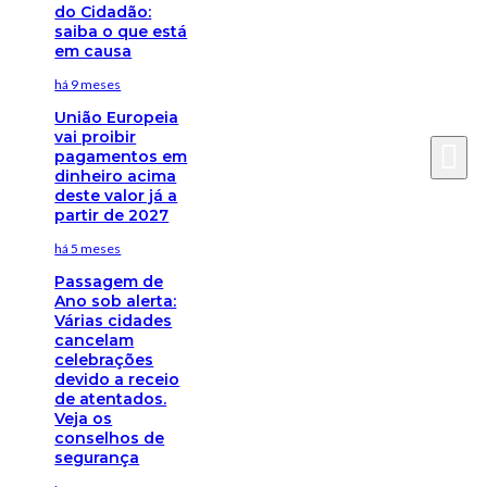
do Cidadão:
saiba o que está
em causa
há 9 meses
União Europeia
vai proibir
pagamentos em
dinheiro acima
deste valor já a
partir de 2027
há 5 meses
Passagem de
Ano sob alerta:
Várias cidades
cancelam
celebrações
devido a receio
de atentados.
Veja os
conselhos de
segurança