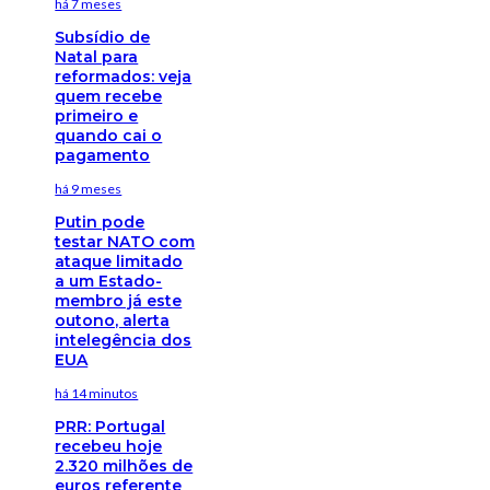
há 7 meses
Subsídio de
Natal para
reformados: veja
quem recebe
primeiro e
quando cai o
pagamento
há 9 meses
Putin pode
testar NATO com
ataque limitado
a um Estado-
membro já este
outono, alerta
intelegência dos
EUA
há 14 minutos
PRR: Portugal
recebeu hoje
2.320 milhões de
euros referente