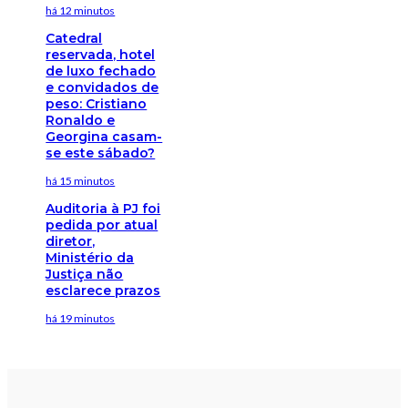
há 12 minutos
Catedral
reservada, hotel
de luxo fechado
e convidados de
peso: Cristiano
Ronaldo e
Georgina casam-
se este sábado?
há 15 minutos
Auditoria à PJ foi
pedida por atual
diretor,
Ministério da
Justiça não
esclarece prazos
há 19 minutos