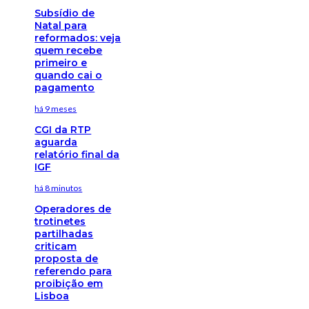
Subsídio de
Natal para
reformados: veja
quem recebe
primeiro e
quando cai o
pagamento
há 9 meses
CGI da RTP
aguarda
relatório final da
IGF
há 8 minutos
Operadores de
trotinetes
partilhadas
criticam
proposta de
referendo para
proibição em
Lisboa