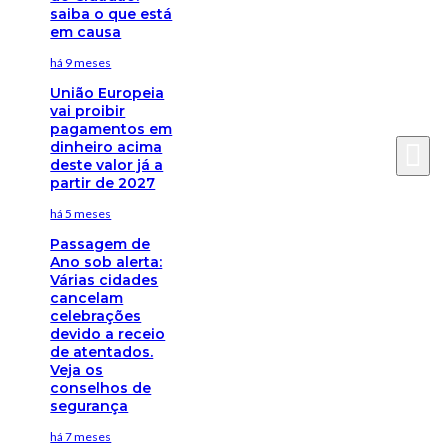
saiba o que está
em causa
há 9 meses
União Europeia
vai proibir
pagamentos em
dinheiro acima
deste valor já a
partir de 2027
há 5 meses
Passagem de
Ano sob alerta:
Várias cidades
cancelam
celebrações
devido a receio
de atentados.
Veja os
conselhos de
segurança
há 7 meses