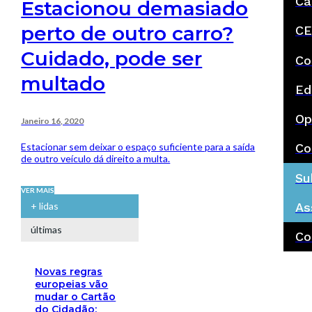
Ca
Estacionou demasiado
perto de outro carro?
CE
Cuidado, pode ser
Co
multado
Ed
Op
Janeiro 16, 2020
Estacionar sem deixar o espaço suficiente para a saída
Co
de outro veículo dá direito a multa.
Su
VER MAIS
As
+ lidas
últimas
Co
Novas regras
europeias vão
mudar o Cartão
do Cidadão: