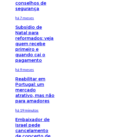
conselhos de
segurança
há 7 meses
Subsídio de
Natal para
reformados: veja
quem recebe
primeiro e
quando cai o
pagamento
há 9 meses
Reabilitar em
Portugal: um
mercado
atrativo, mas não
para amadores
há 19 minutos
Embaixador de
Israel pede
cancelamento
de concerto de