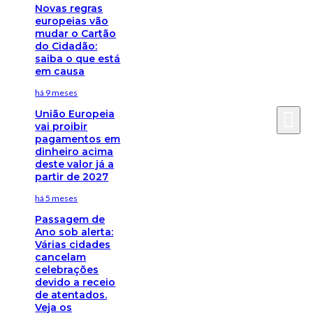
Novas regras
europeias vão
mudar o Cartão
do Cidadão:
saiba o que está
em causa
há 9 meses
União Europeia
vai proibir
pagamentos em
dinheiro acima
deste valor já a
partir de 2027
há 5 meses
Passagem de
Ano sob alerta:
Várias cidades
cancelam
celebrações
devido a receio
de atentados.
Veja os