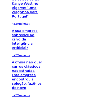
Kanye West no
Algarve: “Uma
vergonha para
Portugal”
há 20 minutos
A sua empresa
sobrevive ao
crivo da
Inteligência
Artificial?
há 29 minutos
A China não quer
carros clássicos
nas estradas.
Esta empresa
encontrou a
solução: fazê-los
de novo
há 29 minutos