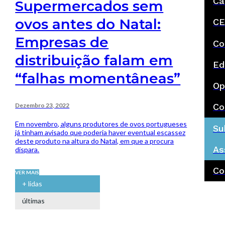
Ca
Supermercados sem
ovos antes do Natal:
CE
Empresas de
Co
distribuição falam em
Ed
“falhas momentâneas”
Op
Dezembro 23, 2022
Co
Em novembro, alguns produtores de ovos portugueses
Su
já tinham avisado que poderia haver eventual escassez
deste produto na altura do Natal, em que a procura
As
dispara.
Co
VER MAIS
+ lidas
últimas