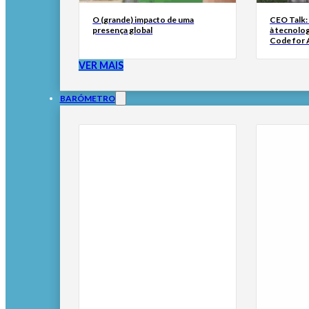
O (grande) impacto de uma
CEO Talk:
presença global
à tecnolog
Code for A
VER MAIS
BARÓMETRO