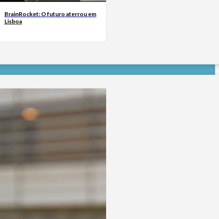
BrainRocket: O futuro aterrou em
Lisboa