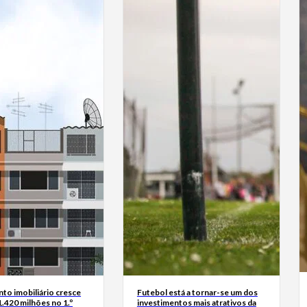
to imobiliário cresce
Futebol está a tornar-se um dos
.420 milhões no 1.º
investimentos mais atrativos da