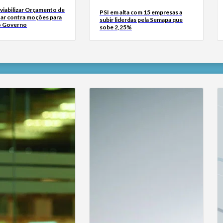
viabilizar Orçamento de
PSI em alta com 15 empresas a
tar contra moções para
subir liderdas pela Semapa que
o Governo
sobe 2,25%