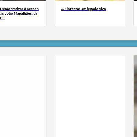
 Democratizar o acesso
A Floresta: Um legado vivo
ia, João Magalhães, da
ll_