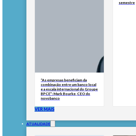
semestre
“As empresas beneficiam da
combinação entre um banco local
e a escala internacional do Groupe
BPCE”: Mark Bourke, CEO do
novobanco
VER MAIS
ATUALIDADE