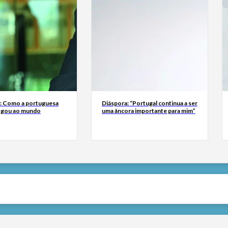
a: Como a portuguesa
Diáspora: “Portugal continua a ser
egou ao mundo
uma âncora importante para mim”