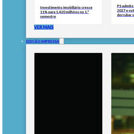
PS admite 
Investimento imobiliário cresce
2027 e vo
11% para 1.420 milhões no 1.º
derrubar 
semestre
VER MAIS
EDIÇÃO IMPRESSA