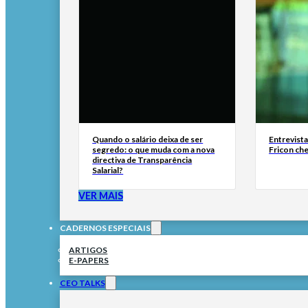
Quando o salário deixa de ser
Entrevist
segredo: o que muda com a nova
Fricon ch
directiva de Transparência
Salarial?
VER MAIS
CADERNOS ESPECIAIS
ARTIGOS
E-PAPERS
CEO TALKS