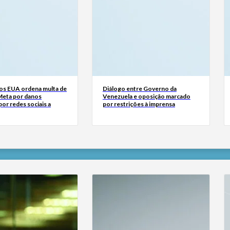
dos EUA ordena multa de
Diálogo entre Governo da
Meta por danos
Venezuela e oposição marcado
or redes sociais a
por restrições à imprensa