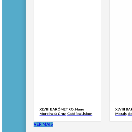
XLVIII BARÓMETRO: Nuno
XLVIII B
Moreira da Cruz, Católica Lisbon
Morais, S
VER MAIS