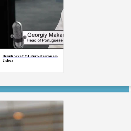
BrainRocket: O futuro aterrou em
Lisboa