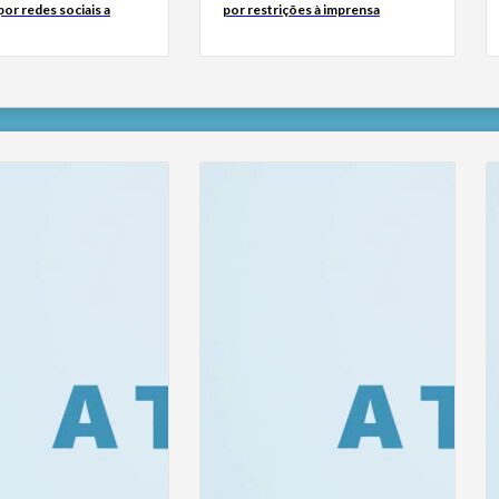
or redes sociais a
por restrições à imprensa