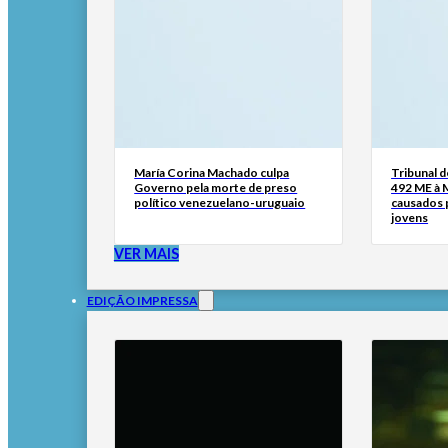
María Corina Machado culpa
Tribunal 
Governo pela morte de preso
492 ME à 
político venezuelano-uruguaio
causados p
jovens
VER MAIS
EDIÇÃO IMPRESSA