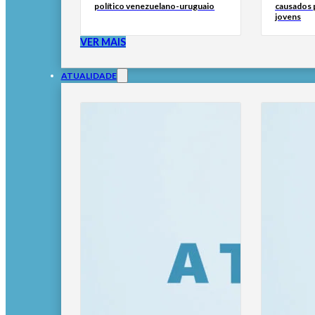
político venezuelano-uruguaio
causados p
jovens
VER MAIS
ATUALIDADE