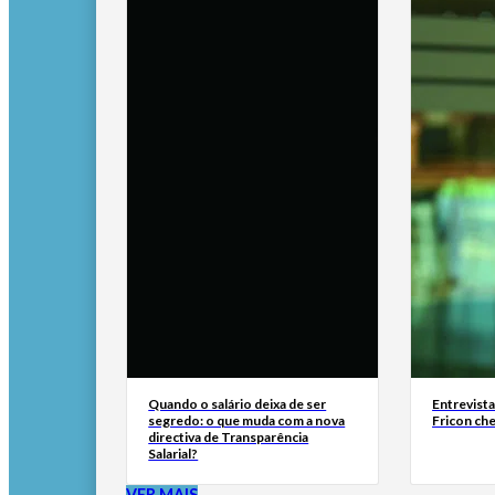
Quando o salário deixa de ser
Entrevist
segredo: o que muda com a nova
Fricon ch
directiva de Transparência
Salarial?
VER MAIS