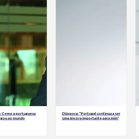
a: Como a portuguesa
Diáspora: “Portugal continua a ser
egou ao mundo
uma âncora importante para mim”