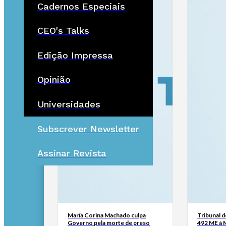
Cadernos Especiais
CEO's Talks
Edição Impressa
Opinião
Universidades
Subscrever Newsletter
Assinar Revista
María Corina Machado culpa
Tribunal 
Governo pela morte de preso
492 ME à 