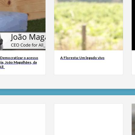
 Democratizar o acesso
A Floresta: Um legado vivo
ia, João Magalhães, da
ll_