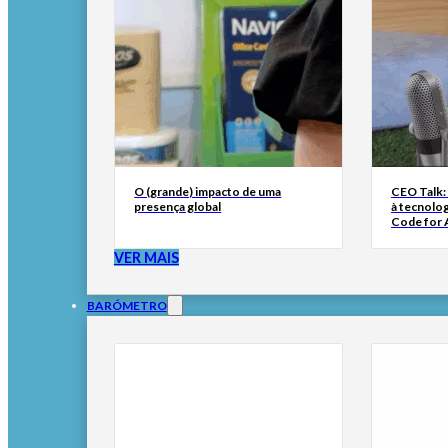
O (grande) impacto de uma
CEO Talk:
presença global
à tecnolog
Code for A
VER MAIS
BARÓMETRO