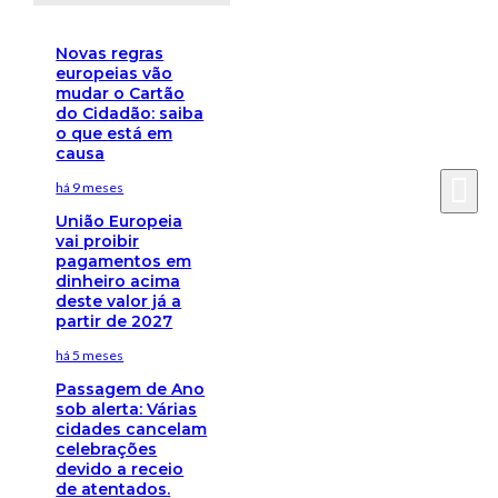
Novas regras
europeias vão
mudar o Cartão
do Cidadão: saiba
o que está em
causa
há 9 meses
União Europeia
vai proibir
pagamentos em
dinheiro acima
deste valor já a
partir de 2027
há 5 meses
Passagem de Ano
sob alerta: Várias
cidades cancelam
celebrações
devido a receio
de atentados.