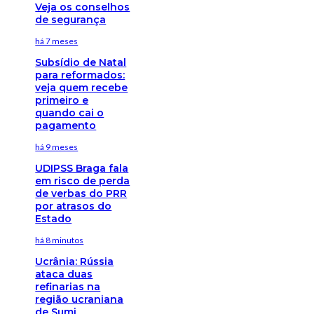
Veja os conselhos
de segurança
há 7 meses
Subsídio de Natal
para reformados:
veja quem recebe
primeiro e
quando cai o
pagamento
há 9 meses
UDIPSS Braga fala
em risco de perda
de verbas do PRR
por atrasos do
Estado
há 8 minutos
Ucrânia: Rússia
ataca duas
refinarias na
região ucraniana
de Sumi