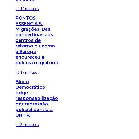
há 15 minutos
PONTOS
ESSENCIAIS:
Migrações: Das
concertinas aos
centros de
retorno ou como
a Europa
endureceu a
política migratória
há 17 minutos
Bloco
Democrático
exige
responsabilização
por repressão
policial contra a
UNITA
há 24 minutos