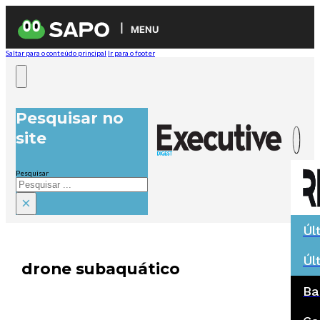
MENU
Saltar para o conteúdo principal
Ir para o footer
Pesquisar no
site
Pesquisar
×
Úl
Úl
drone subaquático
Ba