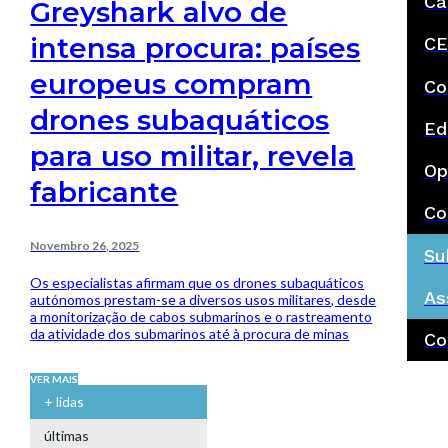
Ca
Greyshark alvo de
intensa procura: países
CE
europeus compram
Co
drones subaquáticos
Ed
para uso militar, revela
Op
fabricante
Co
Novembro 26, 2025
Su
Os especialistas afirmam que os drones subaquáticos
As
autónomos prestam-se a diversos usos militares, desde
a monitorização de cabos submarinos e o rastreamento
da atividade dos submarinos até à procura de minas
Co
VER MAIS
+ lidas
últimas