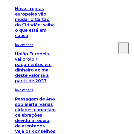
Novas regras
europeias vão
mudar o Cartão
do Cidadão: saiba
o que está em
causa
há 9 meses
União Europeia
vai proibir
pagamentos em
dinheiro acima
deste valor já a
partir de 2027
há 5 meses
Passagem de Ano
sob alerta: Várias
cidades cancelam
celebrações
devido a receio
de atentados.
Veja os conselhos