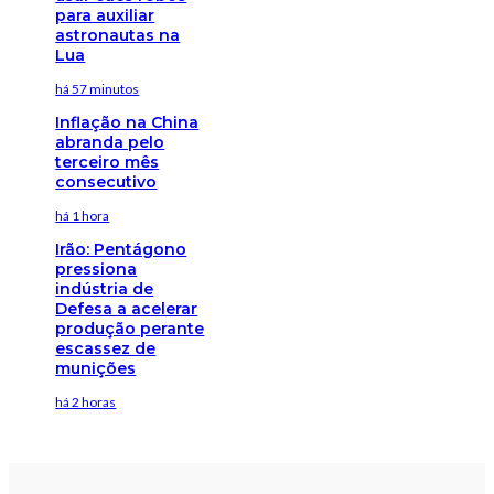
para auxiliar
astronautas na
Lua
há 57 minutos
Inflação na China
abranda pelo
terceiro mês
consecutivo
há 1 hora
Irão: Pentágono
pressiona
indústria de
Defesa a acelerar
produção perante
escassez de
munições
há 2 horas