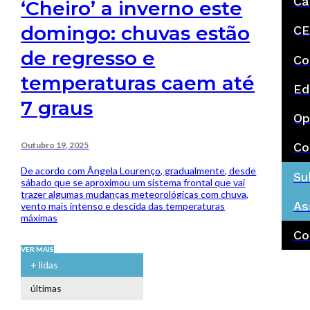
Ca
‘Cheiro’ a inverno este
domingo: chuvas estão
CE
de regresso e
Co
temperaturas caem até
Ed
7 graus
Op
Outubro 19, 2025
Co
De acordo com Ângela Lourenço, gradualmente, desde
Su
sábado que se aproximou um sistema frontal que vai
trazer algumas mudanças meteorológicas com chuva,
As
vento mais intenso e descida das temperaturas
máximas
Co
VER MAIS
+ lidas
últimas