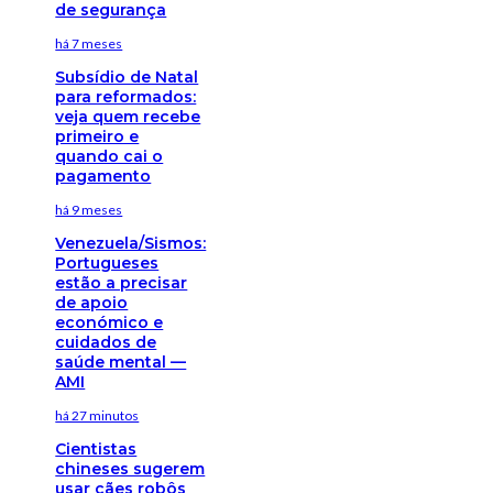
de segurança
há 7 meses
Subsídio de Natal
para reformados:
veja quem recebe
primeiro e
quando cai o
pagamento
há 9 meses
Venezuela/Sismos:
Portugueses
estão a precisar
de apoio
económico e
cuidados de
saúde mental —
AMI
há 27 minutos
Cientistas
chineses sugerem
usar cães robôs