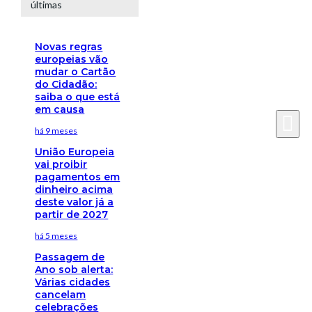
últimas
Novas regras
europeias vão
mudar o Cartão
do Cidadão:
saiba o que está
em causa
há 9 meses
União Europeia
vai proibir
pagamentos em
dinheiro acima
deste valor já a
partir de 2027
há 5 meses
Passagem de
Ano sob alerta:
Várias cidades
cancelam
celebrações