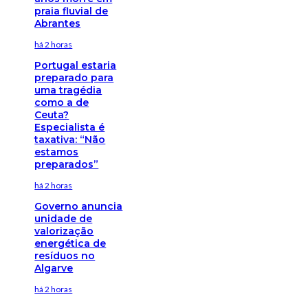
praia fluvial de
Abrantes
há 2 horas
Portugal estaria
preparado para
uma tragédia
como a de
Ceuta?
Especialista é
taxativa: “Não
estamos
preparados”
há 2 horas
Governo anuncia
unidade de
valorização
energética de
resíduos no
Algarve
há 2 horas