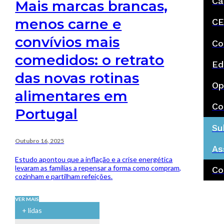
Ca
Mais marcas brancas,
menos carne e
CE
convívios mais
Co
comedidos: o retrato
Ed
das novas rotinas
Op
alimentares em
Co
Portugal
Su
Outubro 16, 2025
As
Estudo apontou que a inflação e a crise energética
levaram as famílias a repensar a forma como compram,
Co
cozinham e partilham refeições.
VER MAIS
+ lidas