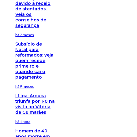
devido a receio
de atentados.
Veja os
conselhos de
segurança
há 7 meses
Subsídio de
Natal para
reformados: veja
quem recebe
primeiro e
quando cai o
pagamento
há 9 meses
I Liga: Arouca
triunfa por 1-0 na
visita ao Vitória
de Guimarães
há 1 hora
Homem de 40
anos morre em