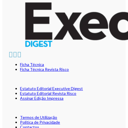
Ficha Técnica
Ficha Técnica Revista Risco
Estatuto Editorial Executive Digest
Estatuto Editorial Revista Risco
Assinar Edição Impressa
Termos de Utilização
Política de Privacidade
Contactos