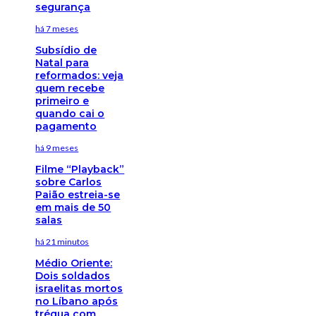
segurança
há 7 meses
Subsídio de
Natal para
reformados: veja
quem recebe
primeiro e
quando cai o
pagamento
há 9 meses
Filme “Playback”
sobre Carlos
Paião estreia-se
em mais de 50
salas
há 21 minutos
Médio Oriente:
Dois soldados
israelitas mortos
no Líbano após
trégua com