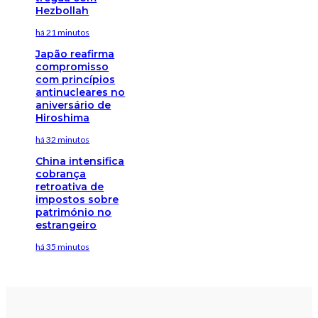
Hezbollah
há 21 minutos
Japão reafirma
compromisso
com princípios
antinucleares no
aniversário de
Hiroshima
há 32 minutos
China intensifica
cobrança
retroativa de
impostos sobre
património no
estrangeiro
há 35 minutos