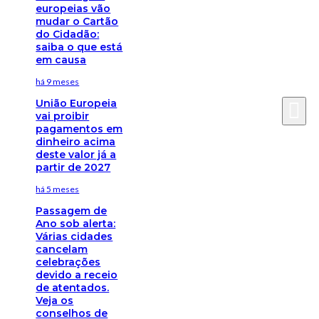
europeias vão
mudar o Cartão
do Cidadão:
saiba o que está
em causa
há 9 meses
União Europeia
vai proibir
pagamentos em
dinheiro acima
deste valor já a
partir de 2027
há 5 meses
Passagem de
Ano sob alerta:
Várias cidades
cancelam
celebrações
devido a receio
de atentados.
Veja os
conselhos de