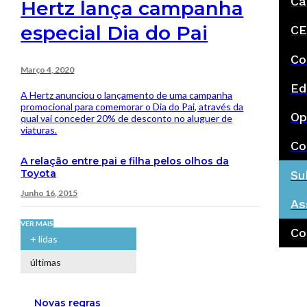
Ca
Hertz lança campanha
especial Dia do Pai
CE
Co
Março 4, 2020
Ed
A Hertz anunciou o lançamento de uma campanha
promocional para comemorar o Dia do Pai, através da
Op
qual vai conceder 20% de desconto no aluguer de
viaturas.
Co
A relação entre pai e filha pelos olhos da
Toyota
Su
Junho 16, 2015
As
VER MAIS
Co
+ lidas
últimas
Novas regras