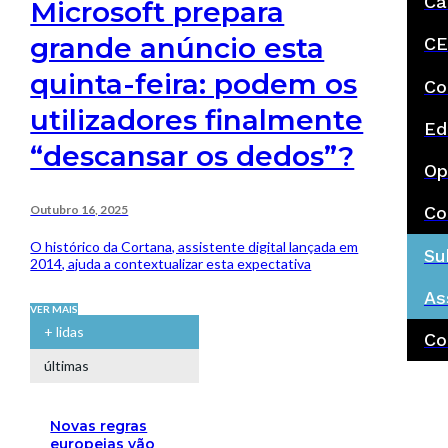
Ca
Microsoft prepara
grande anúncio esta
CE
quinta-feira: podem os
Co
utilizadores finalmente
Ed
“descansar os dedos”?
Op
Outubro 16, 2025
Co
O histórico da Cortana, assistente digital lançada em
Su
2014, ajuda a contextualizar esta expectativa
As
VER MAIS
+ lidas
Co
últimas
Novas regras
europeias vão