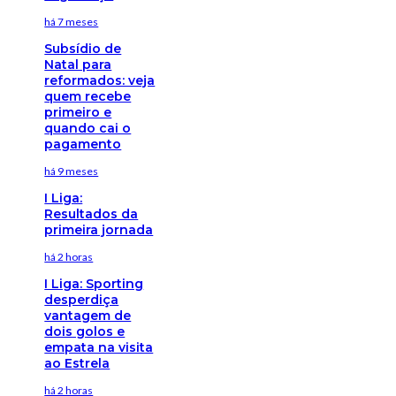
há 7 meses
Subsídio de
Natal para
reformados: veja
quem recebe
primeiro e
quando cai o
pagamento
há 9 meses
I Liga:
Resultados da
primeira jornada
há 2 horas
I Liga: Sporting
desperdiça
vantagem de
dois golos e
empata na visita
ao Estrela
há 2 horas