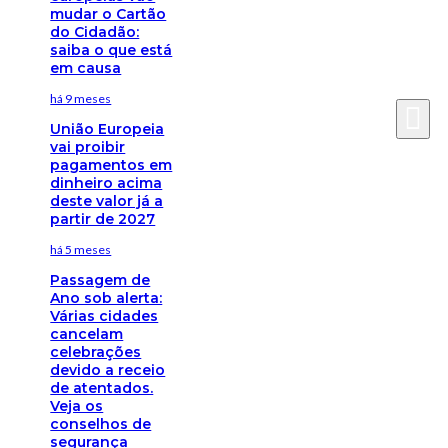
mudar o Cartão
do Cidadão:
saiba o que está
em causa
há 9 meses
União Europeia
vai proibir
pagamentos em
dinheiro acima
deste valor já a
partir de 2027
há 5 meses
Passagem de
Ano sob alerta:
Várias cidades
cancelam
celebrações
devido a receio
de atentados.
Veja os
conselhos de
segurança