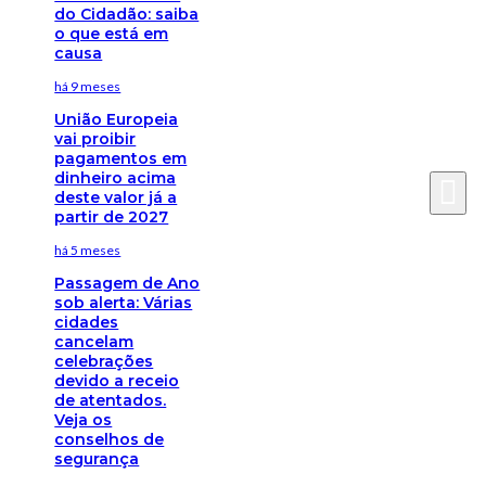
do Cidadão: saiba
o que está em
causa
há 9 meses
União Europeia
vai proibir
pagamentos em
dinheiro acima
deste valor já a
partir de 2027
há 5 meses
Passagem de Ano
sob alerta: Várias
cidades
cancelam
celebrações
devido a receio
de atentados.
Veja os
conselhos de
segurança