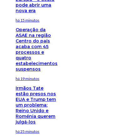
pode abrir uma
nova era
há 15 minutos
Operação da
ASAE na região
Centro do país
acaba com 45
processos e
quatro
estabelecimentos
suspensos
há 19 minutos
Irmãos Tate
estão presos nos
EUA e Trump tem
um problema:
Reino Unido e
Roménia querem
julgá-los
há 25 minutos