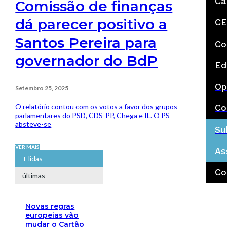
Ca
Comissão de finanças
dá parecer positivo a
CE
Santos Pereira para
Co
governador do BdP
Ed
Op
Setembro 25, 2025
O relatório contou com os votos a favor dos grupos
Co
parlamentares do PSD, CDS-PP, Chega e IL. O PS
absteve-se
Su
VER MAIS
As
+ lidas
Co
últimas
Novas regras
europeias vão
mudar o Cartão