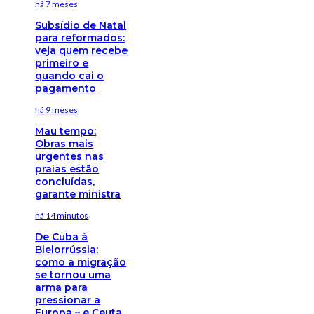
há 7 meses
Subsídio de Natal
para reformados:
veja quem recebe
primeiro e
quando cai o
pagamento
há 9 meses
Mau tempo:
Obras mais
urgentes nas
praias estão
concluídas,
garante ministra
há 14 minutos
De Cuba à
Bielorrússia:
como a migração
se tornou uma
arma para
pressionar a
Europa – e Ceuta