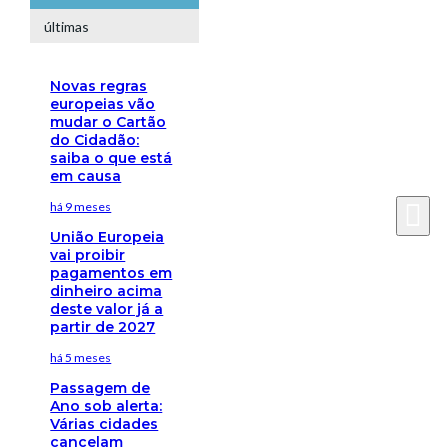
últimas
Novas regras
europeias vão
mudar o Cartão
do Cidadão:
saiba o que está
em causa
há 9 meses
União Europeia
vai proibir
pagamentos em
dinheiro acima
deste valor já a
partir de 2027
há 5 meses
Passagem de
Ano sob alerta:
Várias cidades
cancelam