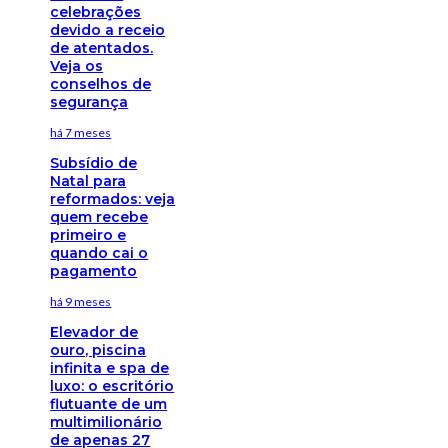
celebrações
devido a receio
de atentados.
Veja os
conselhos de
segurança
há 7 meses
Subsídio de
Natal para
reformados: veja
quem recebe
primeiro e
quando cai o
pagamento
há 9 meses
Elevador de
ouro, piscina
infinita e spa de
luxo: o escritório
flutuante de um
multimilionário
de apenas 27