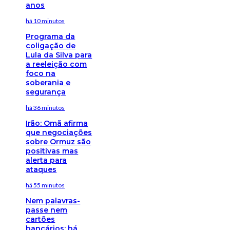
anos
há 10 minutos
Programa da
coligação de
Lula da Silva para
a reeleição com
foco na
soberania e
segurança
há 36 minutos
Irão: Omã afirma
que negociações
sobre Ormuz são
positivas mas
alerta para
ataques
há 55 minutos
Nem palavras-
passe nem
cartões
bancários: há