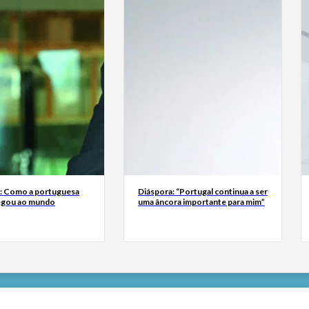
a: Como a portuguesa
Diáspora: “Portugal continua a ser
egou ao mundo
uma âncora importante para mim”