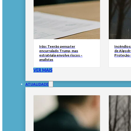
Irão: Teerão pensa ter
Incêndios
encurralado Trump, mas
de Algodr
estratégia envolve riscos –
Proteção C
analistas
VER MAIS
ATUALIDADE