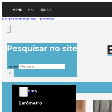
MENU
MAIL
JORNAIS
Saltar para o conteúdo principal
Ir para o footer
Pesquisar no site
Pesquisar
×
Advisory
ÚLTIMAS
Barómetro