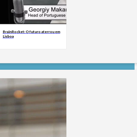
BrainRocket: O futuro aterrou em
Lisboa