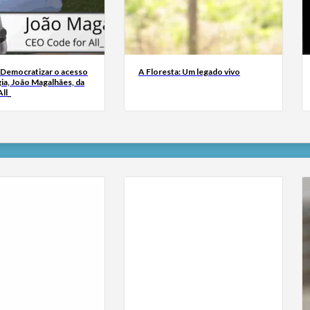
 Democratizar o acesso
A Floresta: Um legado vivo
ia, João Magalhães, da
ll_