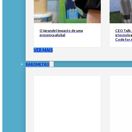
O (grande) impacto de uma
CEO Talk:
presença global
à tecnolog
Code for A
VER MAIS
BARÓMETRO