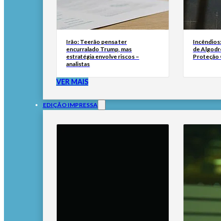
Irão: Teerão pensa ter
Incêndios
encurralado Trump, mas
de Algodr
estratégia envolve riscos –
Proteção C
analistas
VER MAIS
EDIÇÃO IMPRESSA