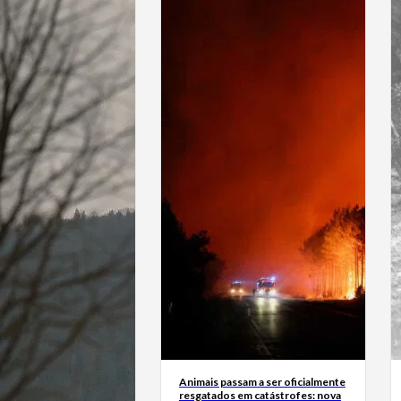
Animais passam a ser oficialmente
resgatados em catástrofes: nova