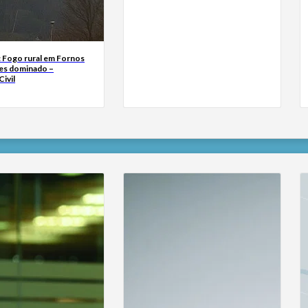
: Fogo rural em Fornos
es dominado –
ivil