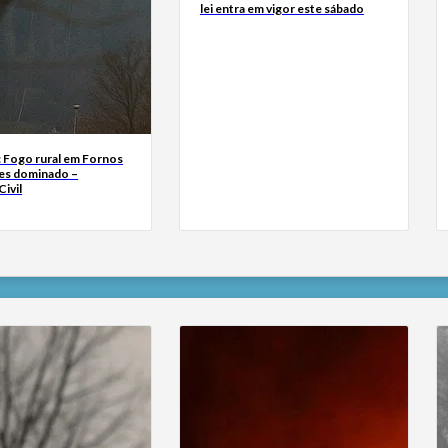
lei entra em vigor este sábado
: Fogo rural em Fornos
es dominado –
ivil