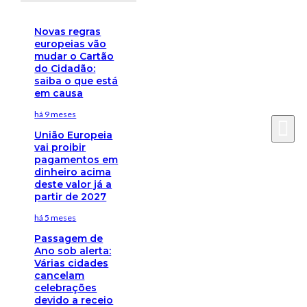
Novas regras
europeias vão
mudar o Cartão
do Cidadão:
saiba o que está
em causa
há 9 meses
União Europeia
vai proibir
pagamentos em
dinheiro acima
deste valor já a
partir de 2027
há 5 meses
Passagem de
Ano sob alerta:
Várias cidades
cancelam
celebrações
devido a receio