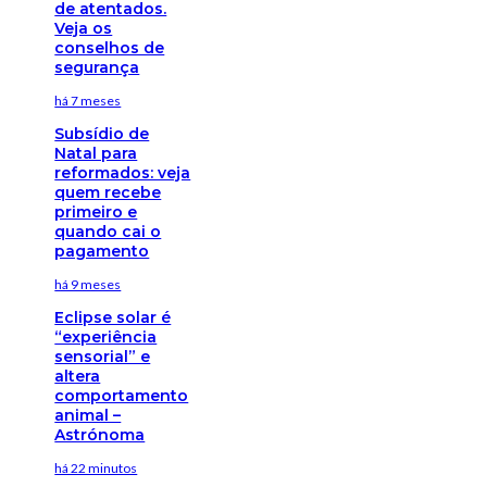
de atentados.
Veja os
conselhos de
segurança
há 7 meses
Subsídio de
Natal para
reformados: veja
quem recebe
primeiro e
quando cai o
pagamento
há 9 meses
Eclipse solar é
“experiência
sensorial” e
altera
comportamento
animal –
Astrónoma
há 22 minutos