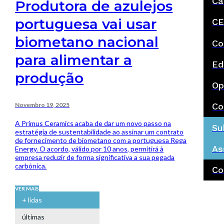
Ca
Produtora de azulejos
portuguesa vai usar
CE
biometano nacional
Co
para alimentar a
Ed
produção
Op
Novembro 19, 2025
Co
A Primus Ceramics acaba de dar um novo passo na
Su
estratégia de sustentabilidade ao assinar um contrato
de fornecimento de biometano com a portuguesa Rega
As
Energy. O acordo, válido por 10 anos, permitirá à
empresa reduzir de forma significativa a sua pegada
carbónica.
Co
VER MAIS
+ lidas
últimas