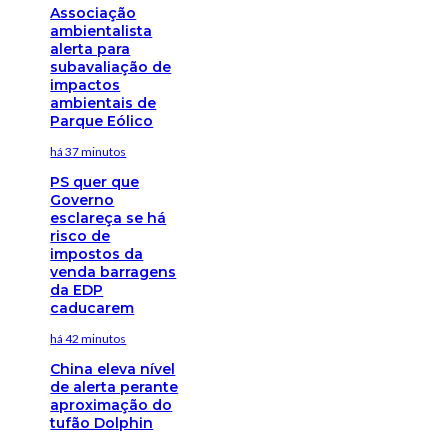
Associação
ambientalista
alerta para
subavaliação de
impactos
ambientais de
Parque Eólico
há 37 minutos
PS quer que
Governo
esclareça se há
risco de
impostos da
venda barragens
da EDP
caducarem
há 42 minutos
China eleva nível
de alerta perante
aproximação do
tufão Dolphin