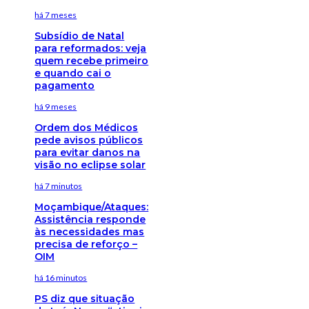
há 7 meses
Subsídio de Natal
para reformados: veja
quem recebe primeiro
e quando cai o
pagamento
há 9 meses
Ordem dos Médicos
pede avisos públicos
para evitar danos na
visão no eclipse solar
há 7 minutos
Moçambique/Ataques:
Assistência responde
às necessidades mas
precisa de reforço –
OIM
há 16 minutos
PS diz que situação