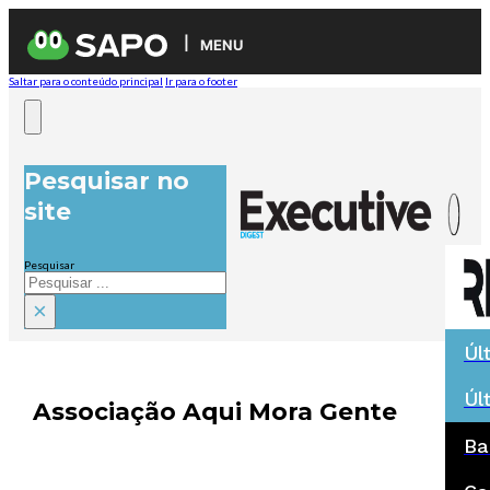
MENU
Saltar para o conteúdo principal
Ir para o footer
Pesquisar no
site
Pesquisar
×
Úl
Úl
Associação Aqui Mora Gente
Ba