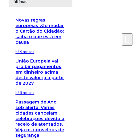
últimas
Novas regras
europeias vão mudar
o Cartão do Cidadão:
saiba o que está em
causa
há 9 meses
União Europeia vai
proibir pagamentos
em dinheiro acima
deste valor já a partir
de 2027
há 5 meses
Passagem de Ano
sob alerta: Várias
cidades cancelam
celebrações devido a
receio de atentados.
Veja os conselhos de
segurança