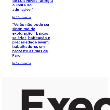
de Luís Neves “atingiu
o limite do
admissível”
há 16 minutos
“Verão não pode ser
sinónimo de
exploração”: baixos
salários, habitação e
precariedade levam
trabalhadores em
protesto às ruas de
Faro
há 17 minutos