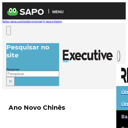
MENU
Saltar para o conteúdo principal
Ir para o footer
Pesquisar no
site
Pesquisar
×
Úl
Úl
Ano Novo Chinês
Ba