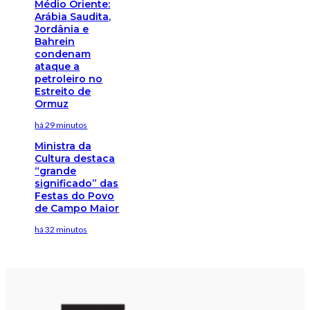
Médio Oriente:
Arábia Saudita,
Jordânia e
Bahrein
condenam
ataque a
petroleiro no
Estreito de
Ormuz
há 29 minutos
Ministra da
Cultura destaca
“grande
significado” das
Festas do Povo
de Campo Maior
há 32 minutos