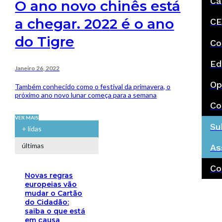
Ca
O ano novo chinês está
a chegar. 2022 é o ano
CE
do Tigre
Co
Ed
Janeiro 26, 2022
Op
Também conhecido como o festival da primavera, o
próximo ano novo lunar começa para a semana
Co
VER MAIS
Su
+ lidas
últimas
As
Co
Novas regras
europeias vão
mudar o Cartão
do Cidadão:
saiba o que está
em causa