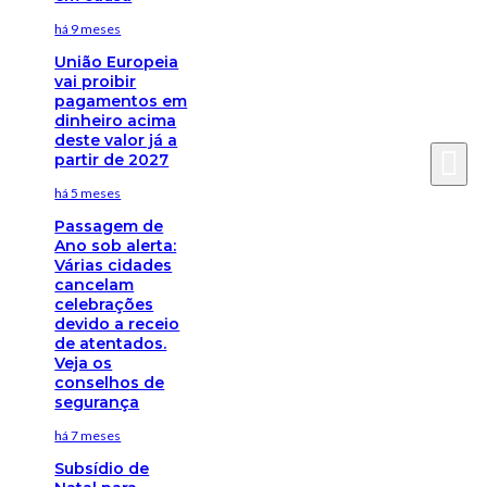
há 9 meses
União Europeia
vai proibir
pagamentos em
dinheiro acima
deste valor já a
partir de 2027
há 5 meses
Passagem de
Ano sob alerta:
Várias cidades
cancelam
celebrações
devido a receio
de atentados.
Veja os
conselhos de
segurança
há 7 meses
Subsídio de