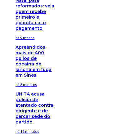
Natal para
reformados: veja
quem recebe
primeiro e
quando cai o
pagamento
há 9 meses
Apreendidos
mais de 400
quilos de
cocaína de
lancha em fuga
em Sines
há 8 minutos
UNITA acusa
polícia de
atentado contra
dirigente e de
cercar sede do
partido
há 11 minutos