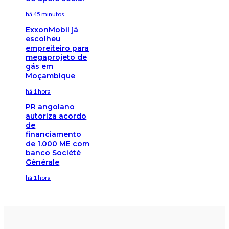
há 45 minutos
ExxonMobil já
escolheu
empreiteiro para
megaprojeto de
gás em
Moçambique
há 1 hora
PR angolano
autoriza acordo
de
financiamento
de 1.000 ME com
banco Société
Générale
há 1 hora