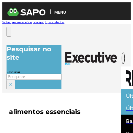
MENU
Saltar para o conteúdo principal
Ir para o footer
Pesquisar no
site
Pesquisar
×
Úl
Úl
alimentos essenciais
Ba