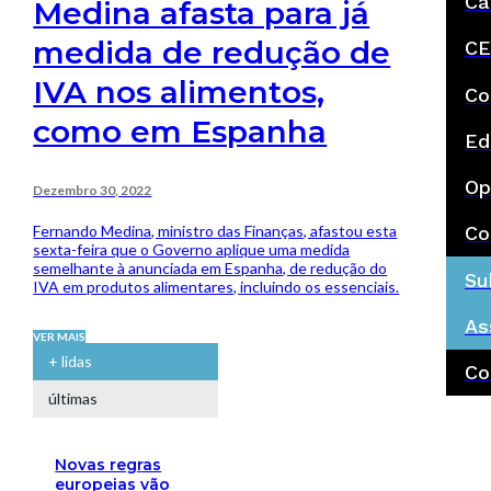
Ca
Medina afasta para já
medida de redução de
CE
IVA nos alimentos,
Co
como em Espanha
Ed
Op
Dezembro 30, 2022
Fernando Medina, ministro das Finanças, afastou esta
Co
sexta-feira que o Governo aplique uma medida
semelhante à anunciada em Espanha, de redução do
Su
IVA em produtos alimentares, incluindo os essenciais.
As
VER MAIS
+ lidas
Co
últimas
Novas regras
europeias vão