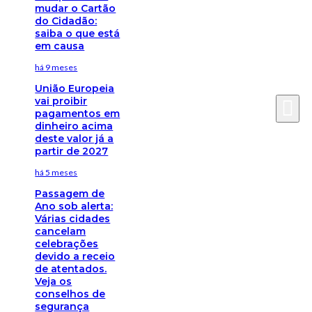
mudar o Cartão
do Cidadão:
saiba o que está
em causa
há 9 meses
União Europeia
vai proibir
pagamentos em
dinheiro acima
deste valor já a
partir de 2027
há 5 meses
Passagem de
Ano sob alerta:
Várias cidades
cancelam
celebrações
devido a receio
de atentados.
Veja os
conselhos de
segurança