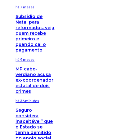
há 7 meses
Subsídio de
Natal para
reformados: veja
quem recebe
primeiro e
quando cai o
pagamento
há 9 meses
MP cabo-
verdiano acusa
ex-coordenador
estatal de dois
crimes
há 36 minutos
Seguro
considera
inaceitável” que
o Estado se
tenha demitido
do apoio social