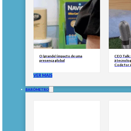
O (grande) impacto de uma
CEO Talk:
presença global
à tecnolog
Code for A
VER MAIS
BARÓMETRO