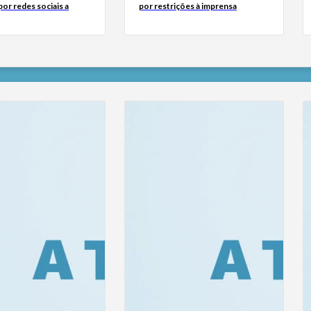
or redes sociais a
por restrições à imprensa