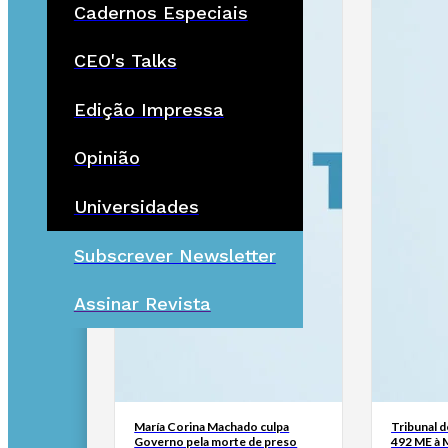
Cadernos Especiais
CEO's Talks
Edição Impressa
Opinião
Universidades
Subscrever Newsletter
Assinar Revista
María Corina Machado culpa
Tribunal 
Governo pela morte de preso
492 ME à 