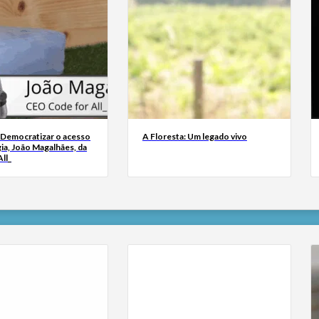
 Democratizar o acesso
A Floresta: Um legado vivo
ia, João Magalhães, da
ll_