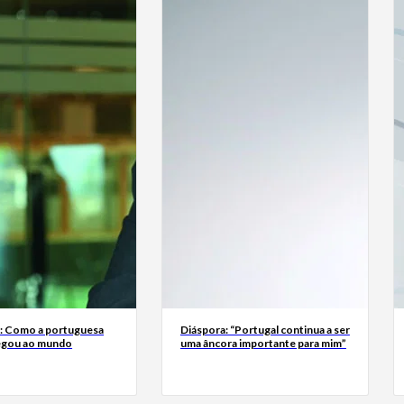
a: Como a portuguesa
Diáspora: “Portugal continua a ser
egou ao mundo
uma âncora importante para mim”