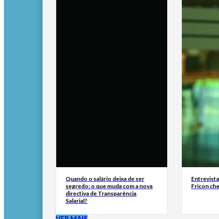
Quando o salário deixa de ser
Entrevist
segredo: o que muda com a nova
Fricon ch
directiva de Transparência
Salarial?
VER MAIS