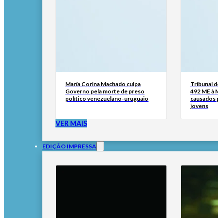
María Corina Machado culpa
Tribunal 
Governo pela morte de preso
492 ME à 
político venezuelano-uruguaio
causados p
jovens
VER MAIS
EDIÇÃO IMPRESSA