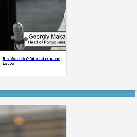
BrainRocket: O futuro aterrou em
Lisboa