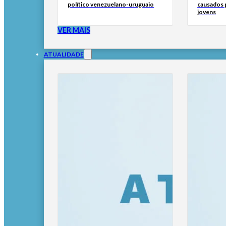
político venezuelano-uruguaio
causados p
jovens
VER MAIS
ATUALIDADE