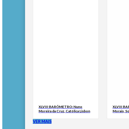
XLVIII BARÓMETRO: Nuno
XLVIII B
Moreira da Cruz, Católica Lisbon
Morais, S
VER MAIS