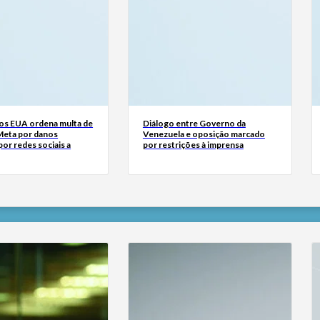
dos EUA ordena multa de
Diálogo entre Governo da
Meta por danos
Venezuela e oposição marcado
or redes sociais a
por restrições à imprensa