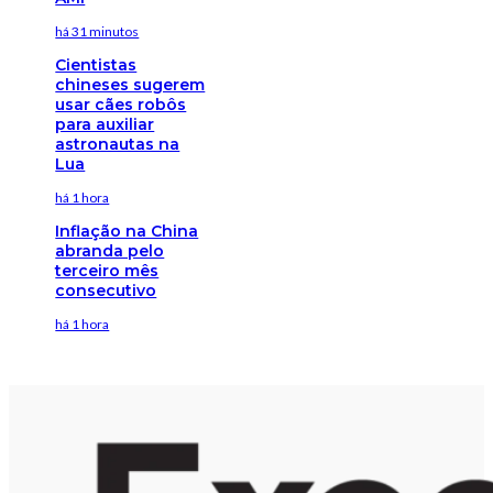
há 31 minutos
Cientistas
chineses sugerem
usar cães robôs
para auxiliar
astronautas na
Lua
há 1 hora
Inflação na China
abranda pelo
terceiro mês
consecutivo
há 1 hora