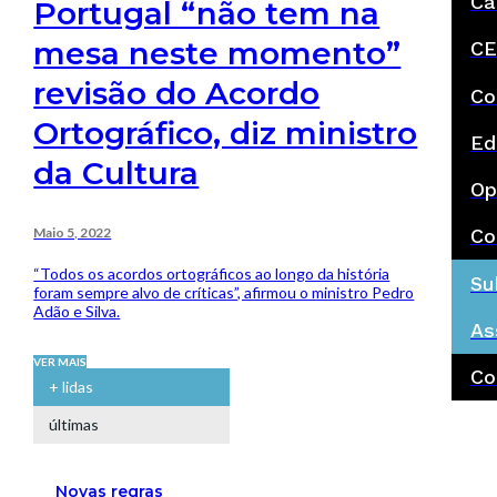
Ca
Portugal “não tem na
mesa neste momento”
CE
revisão do Acordo
Co
Ortográfico, diz ministro
Ed
da Cultura
Op
Maio 5, 2022
Co
“Todos os acordos ortográficos ao longo da história
Su
foram sempre alvo de críticas”, afirmou o ministro Pedro
Adão e Silva.
As
VER MAIS
Co
+ lidas
últimas
Novas regras