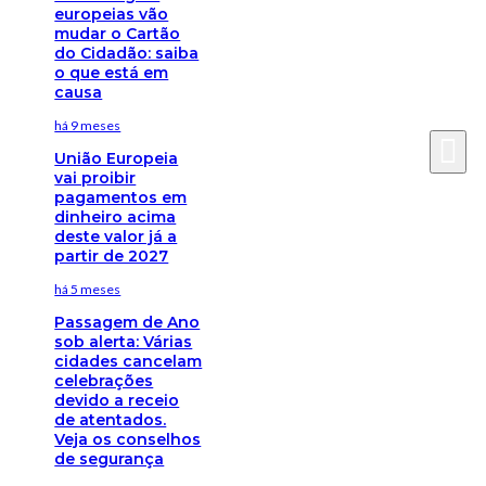
europeias vão
mudar o Cartão
do Cidadão: saiba
o que está em
causa
há 9 meses
União Europeia
vai proibir
pagamentos em
dinheiro acima
deste valor já a
partir de 2027
há 5 meses
Passagem de Ano
sob alerta: Várias
cidades cancelam
celebrações
devido a receio
de atentados.
Veja os conselhos
de segurança