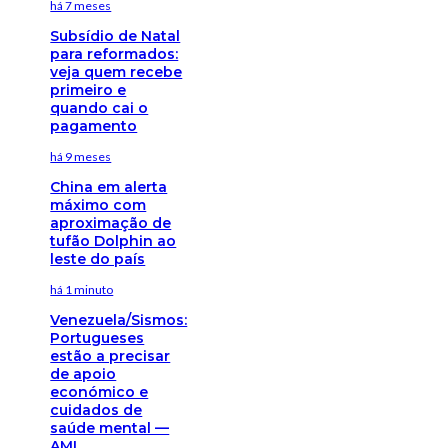
há 7 meses
Subsídio de Natal
para reformados:
veja quem recebe
primeiro e
quando cai o
pagamento
há 9 meses
China em alerta
máximo com
aproximação de
tufão Dolphin ao
leste do país
há 1 minuto
Venezuela/Sismos:
Portugueses
estão a precisar
de apoio
económico e
cuidados de
saúde mental —
AMI