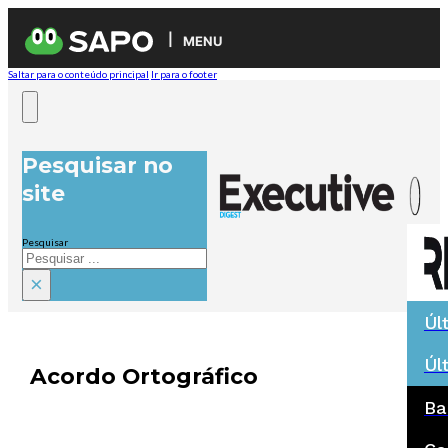
MENU
Saltar para o conteúdo principal
Ir para o footer
Pesquisar no
site
Pesquisar
×
Úl
Úl
Acordo Ortográfico
Ba