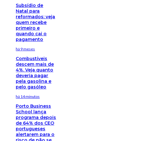
Subsídio de
Natal para
reformados: veja
quem recebe
primeiro e
quando cai o
pagamento
há 9 meses
Combustíveis
descem mais de
4%. Veja quanto
deveria pagar
pela gasolina e
pelo gasóleo
há 14 minutos
Porto Business
School lança
programa depois
de 64% dos CEO
portugueses
alertarem para o
risco de não se