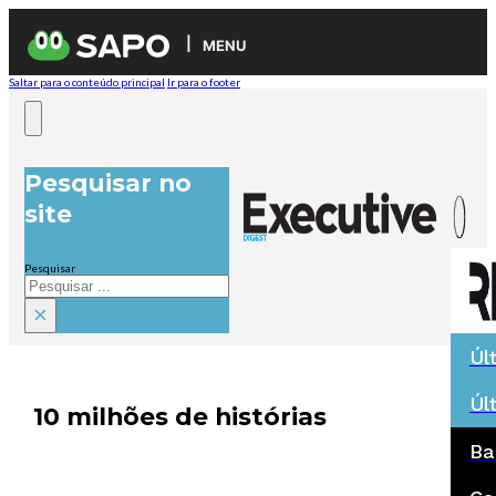
MENU
Saltar para o conteúdo principal
Ir para o footer
Pesquisar no
site
Pesquisar
×
Úl
Úl
10 milhões de histórias
Ba