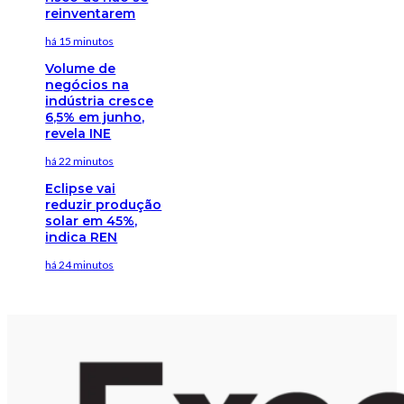
reinventarem
há 15 minutos
Volume de
negócios na
indústria cresce
6,5% em junho,
revela INE
há 22 minutos
Eclipse vai
reduzir produção
solar em 45%,
indica REN
há 24 minutos