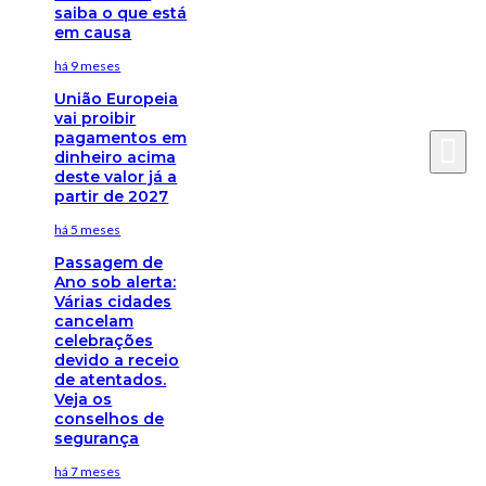
saiba o que está
em causa
há 9 meses
União Europeia
vai proibir
pagamentos em
dinheiro acima
deste valor já a
partir de 2027
há 5 meses
Passagem de
Ano sob alerta:
Várias cidades
cancelam
celebrações
devido a receio
de atentados.
Veja os
conselhos de
segurança
há 7 meses