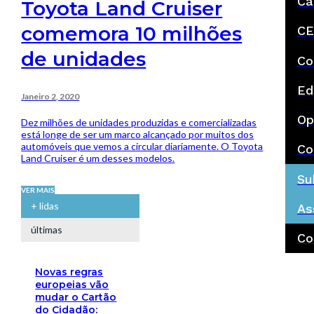
Ca
Toyota Land Cruiser
comemora 10 milhões
CE
de unidades
Co
Ed
Janeiro 2, 2020
Op
Dez milhões de unidades produzidas e comercializadas
está longe de ser um marco alcançado por muitos dos
automóveis que vemos a circular diariamente. O Toyota
Co
Land Cruiser é um desses modelos.
Su
VER MAIS
+ lidas
As
últimas
Co
Novas regras
europeias vão
mudar o Cartão
do Cidadão: