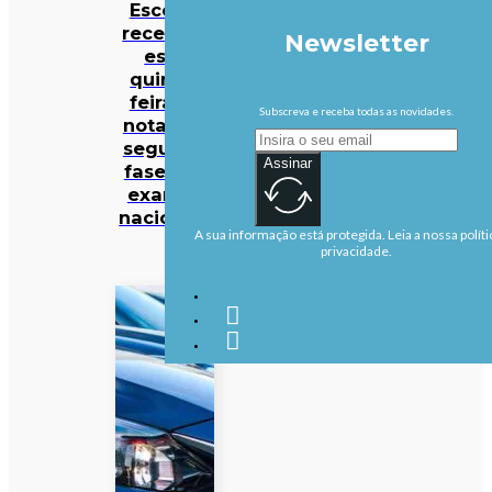
Escolas
recebem
Newsletter
esta
quinta-
feira as
Subscreva e receba todas as novidades.
notas da
segunda
Assinar
fase dos
exames
nacionais
A sua informação está protegida. Leia a nossa políti
privacidade.