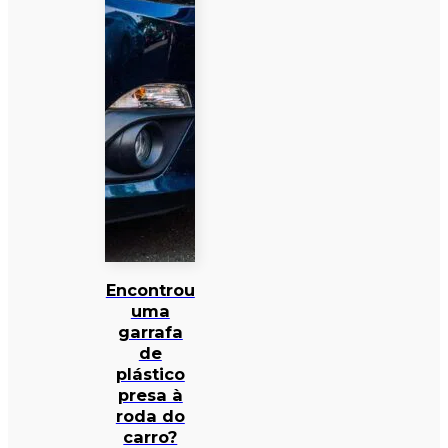
Encontrou
uma
garrafa
de
plástico
presa à
roda do
carro?