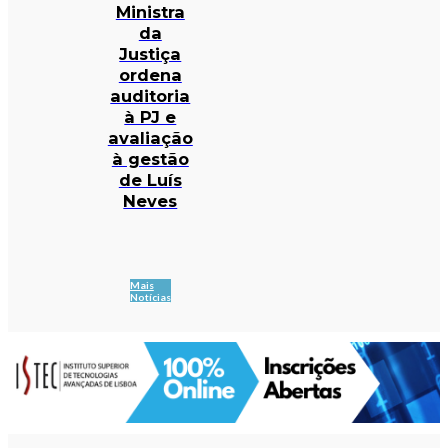
Ministra
da
Justiça
ordena
auditoria
à PJ e
avaliação
à gestão
de Luís
Neves
Mais
Notícias