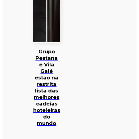
Grupo
Pestana
e Vila
Galé
estão na
restrita
lista das
melhores
cadeias
hoteleiras
do
mundo