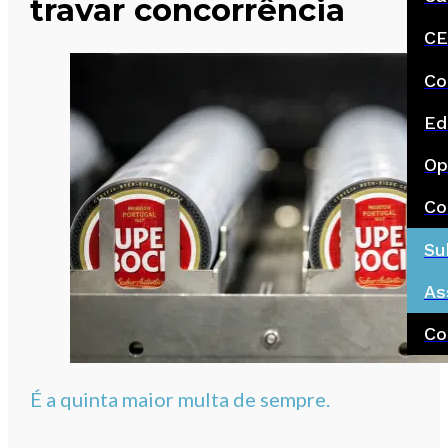
travar concorrência
CE
Co
Ed
Op
Co
Su
As
Co
É a quinta maior multa de sempre.