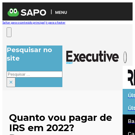
MENU
Saltar para o conteúdo principal
Ir para o footer
Pesquisar no
site
Pesquisar
×
Úl
Úl
Quanto vou pagar de
Ba
IRS em 2022?
Ca