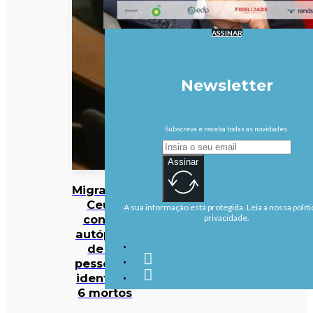
ASSINAR
Newsletter
Subscreva e receba todas as novidades.
Assinar
Migrações:
Ceuta
A sua informação está protegida. Leia a nossa políti
conclui
privacidade.
autópsias
de 82
pessoas e
identifica
6 mortos