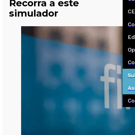
Recorra a este
simulador
CE
Co
Ed
Op
Co
Su
As
Co