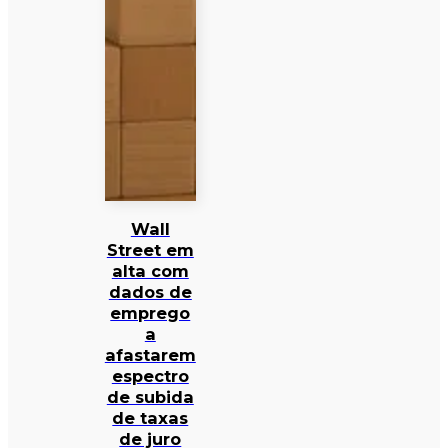
Wall
Street em
alta com
dados de
emprego
a
afastarem
espectro
de subida
de taxas
de juro