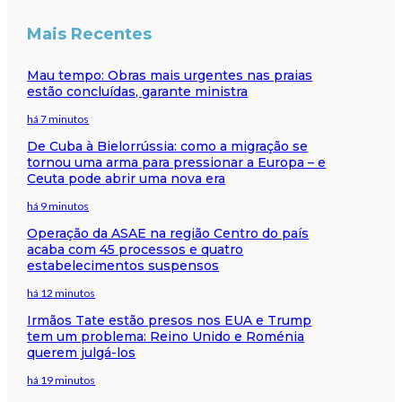
Mais Recentes
Mau tempo: Obras mais urgentes nas praias
estão concluídas, garante ministra
há 7 minutos
De Cuba à Bielorrússia: como a migração se
tornou uma arma para pressionar a Europa – e
Ceuta pode abrir uma nova era
há 9 minutos
Operação da ASAE na região Centro do país
acaba com 45 processos e quatro
estabelecimentos suspensos
há 12 minutos
Irmãos Tate estão presos nos EUA e Trump
tem um problema: Reino Unido e Roménia
querem julgá-los
há 19 minutos