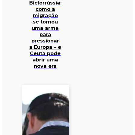
Bielorrússia:
como a
migração
se tornou
uma arma
para
pressionar
a Europa – e
Ceuta pode
abrir uma
nova era