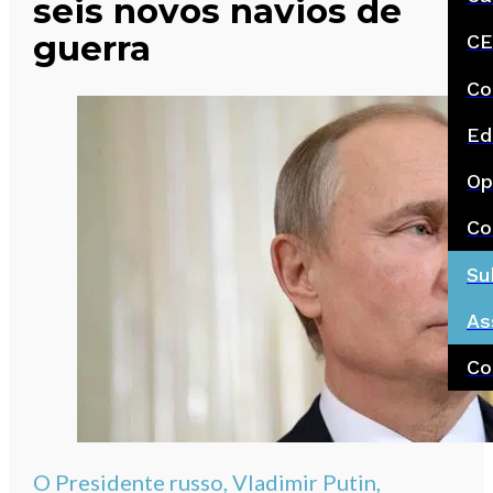
seis novos navios de
guerra
CE
Co
Ed
Op
Co
Su
As
Co
O Presidente russo, Vladimir Putin,