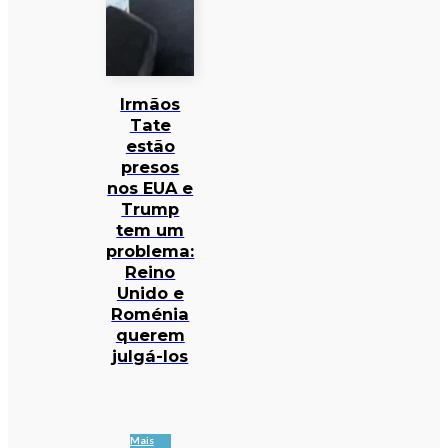
Irmãos
Tate
estão
presos
nos EUA e
Trump
tem um
problema:
Reino
Unido e
Roménia
querem
julgá-los
Mais