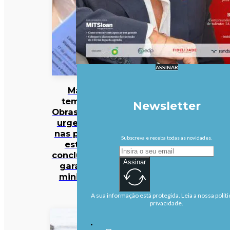
ASSINAR
Mau
tempo:
Newsletter
Obras mais
urgentes
nas praias
Subscreva e receba todas as novidades.
estão
concluídas,
Assinar
garante
ministra
A sua informação está protegida. Leia a nossa políti
privacidade.