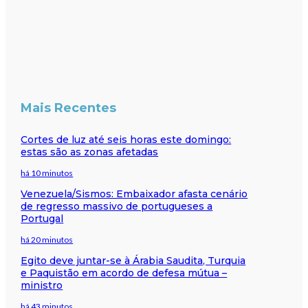
Mais Recentes
Cortes de luz até seis horas este domingo:
estas são as zonas afetadas
há 10 minutos
Venezuela/Sismos: Embaixador afasta cenário
de regresso massivo de portugueses a
Portugal
há 20 minutos
Egito deve juntar-se à Árabia Saudita, Turquia
e Paquistão em acordo de defesa mútua –
ministro
há 43 minutos