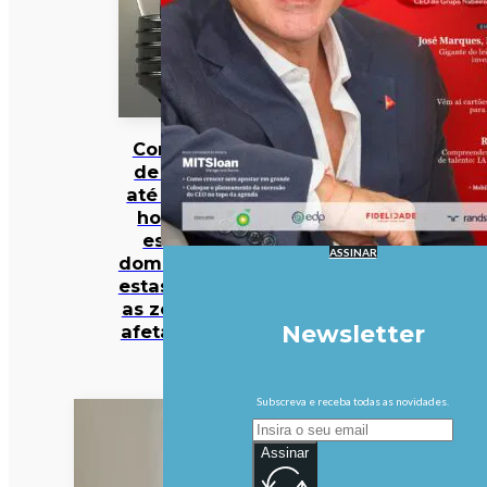
Cortes
de luz
até seis
horas
este
ASSINAR
domingo:
estas são
as zonas
Newsletter
afetadas
Subscreva e receba todas as novidades.
Assinar