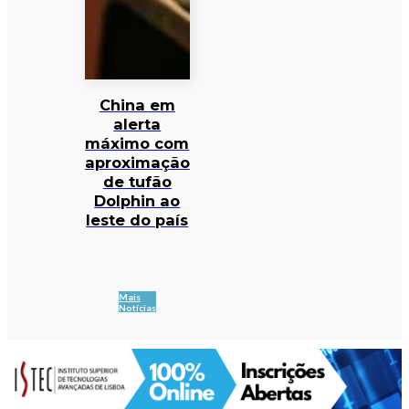
China em
alerta
máximo com
aproximação
de tufão
Dolphin ao
leste do país
Mais
Notícias