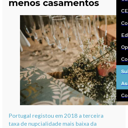
menos casamentos
CE
Co
Ed
Op
Co
Su
As
Co
Portugal registou em 2018 a terceira
taxa de nupcialidade mais baixa da