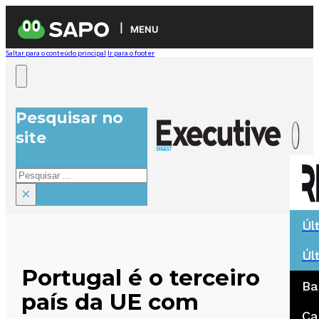
MENU
Saltar para o conteúdo principal
Ir para o footer
Pesquisar no
site
Pesquisar
×
Úl
Úl
Portugal é o terceiro
Ba
país da UE com
Ca