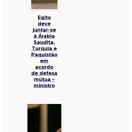
Egito
deve
juntar-se
à Árabia
Saudita,
Turquia e
Paquistão
em
acordo
de defesa
mútua –
ministro