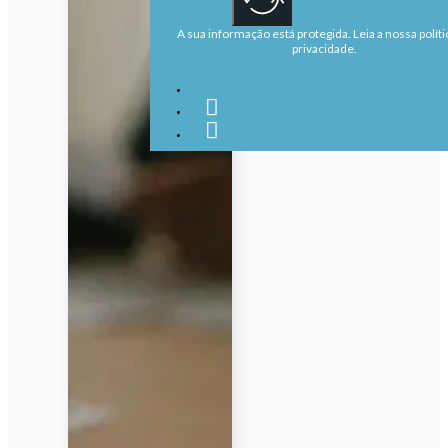
A sua informação está protegida. Leia a nossa políti
privacidade.