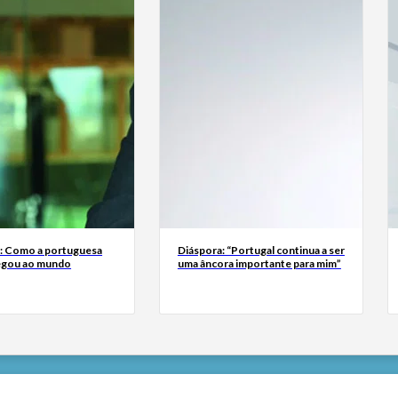
a: Como a portuguesa
Diáspora: “Portugal continua a ser
egou ao mundo
uma âncora importante para mim”