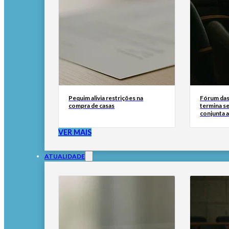
Pequim alivia restrições na
Fórum das 
compra de casas
termina s
conjunta a
VER MAIS
ATUALIDADE