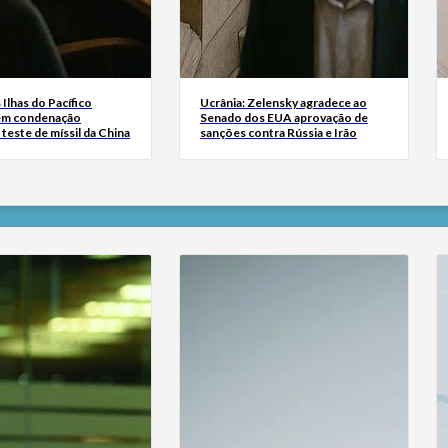
Ilhas do Pacífico
Ucrânia: Zelensky agradece ao
em condenação
Senado dos EUA aprovação de
 teste de míssil da China
sanções contra Rússia e Irão