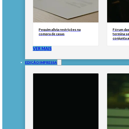
Pequim alivia restrições na
Fórum das 
compra de casas
termina s
conjunta a
VER MAIS
EDIÇÃO IMPRESSA