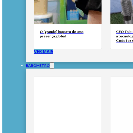
O (grande) impacto de uma
CEO Talk:
presença global
à tecnolog
Code for A
VER MAIS
BARÓMETRO