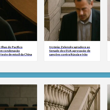
Ilhas do Pacífico
Ucrânia: Zelensky agradece ao
em condenação
Senado dos EUA aprovação de
 teste de míssil da China
sanções contra Rússia e Irão