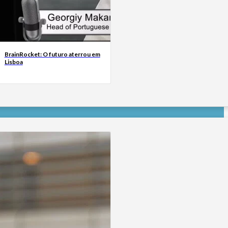
BrainRocket: O futuro aterrou em
Lisboa