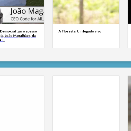
 Democratizar o acesso
A Floresta: Um legado vivo
ia, João Magalhães, da
ll_