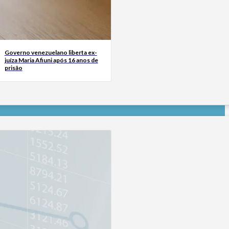
Governo venezuelano liberta ex-
juíza Maria Afiuni após 16 anos de
prisão