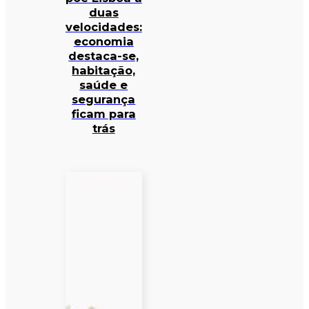
duas
velocidades:
economia
destaca-se,
habitação,
saúde e
segurança
ficam para
trás