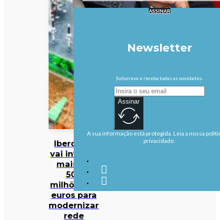
ASSINAR
Newsletter
Subscreva e receba todas as novidades.
Assinar
A sua informação está protegida. Leia a nossa políti
privacidade.
Iberdrola
vai investir
mais de
500
milhões de
euros para
modernizar
rede