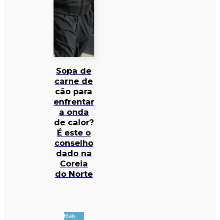
Sopa de
carne de
cão para
enfrentar
a onda
de calor?
É este o
conselho
dado na
Coreia
do Norte
Mais