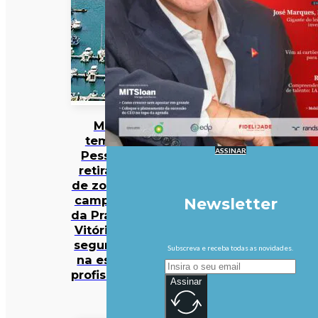
Mau
tempo:
ASSINAR
Pessoas
retiradas
de zona de
campismo
Newsletter
da Praia da
Vitória em
segurança
Subscreva e receba todas as novidades.
na escola
profissional
Assinar