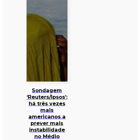
Sondagem
‘Reuters/Ipsos’:
há três vezes
mais
americanos a
prever mais
instabilidade
no Médio