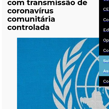
com transmissão de
coronavírus
CE
comunitária
Co
controlada
Ed
Op
Co
Su
As
Co