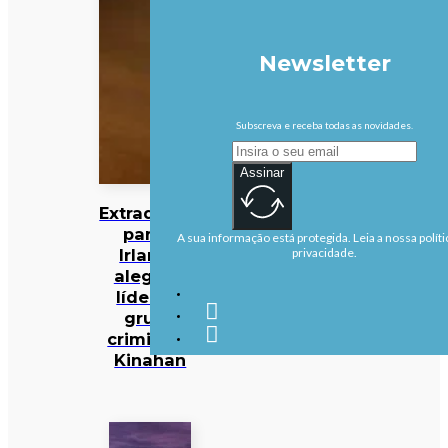
Newsletter
Subscreva e receba todas as novidades.
Assinar
Extraditado
para a
A sua informação está protegida. Leia a nossa políti
Irlanda
privacidade.
alegado
líder do
grupo
criminoso
Kinahan