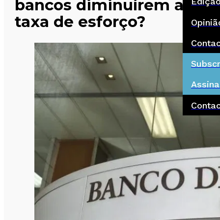
bancos diminuírem a
Ediçã
taxa de esforço?
Opiniã
Conta
Subscr
Assina
Conta