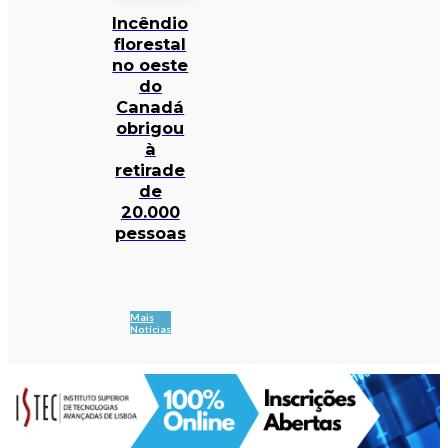
Incêndio
florestal
no oeste
do
Canadá
obrigou
à
retirade
de
20.000
pessoas
Mais
Notícias