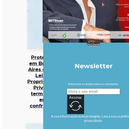
ASSINAR
Protestos
em Buenos
Newsletter
Aires contra
Lei da
Propriedade
Subscreva e receba todas as novidades.
Privada
terminam
Assinar
em
confrontos
A sua informação está protegida. Leia a nossa políti
privacidade.