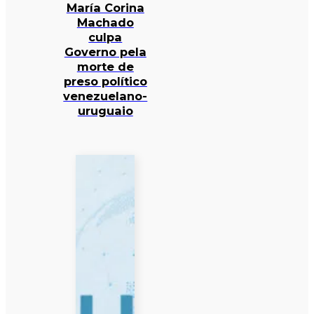
María Corina
Machado
culpa
Governo pela
morte de
preso político
venezuelano-
uruguaio