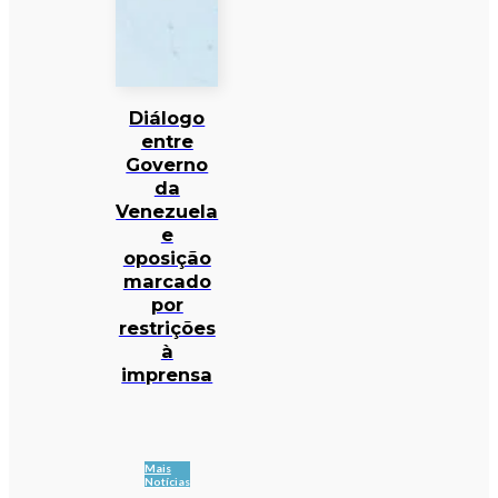
Diálogo
entre
Governo
da
Venezuela
e
oposição
marcado
por
restrições
à
imprensa
Mais
Notícias