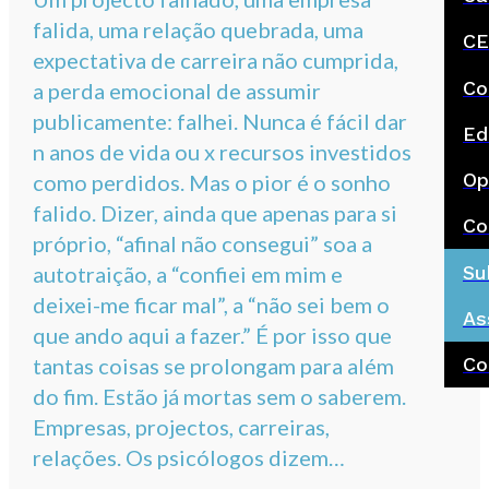
falida, uma relação quebrada, uma
CE
expectativa de carreira não cumprida,
Co
a perda emocional de assumir
publicamente: falhei. Nunca é fácil dar
Ed
n anos de vida ou x recursos investidos
Op
como perdidos. Mas o pior é o sonho
falido. Dizer, ainda que apenas para si
Co
próprio, “afinal não consegui” soa a
Su
autotraição, a “confiei em mim e
deixei-me ficar mal”, a “não sei bem o
As
que ando aqui a fazer.” É por isso que
tantas coisas se prolongam para além
Co
do fim. Estão já mortas sem o saberem.
Empresas, projectos, carreiras,
relações. Os psicólogos dizem…