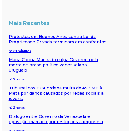
Mais Recentes
Protestos em Buenos Aires contra Lei da
Propriedade Privada terminam em confrontos
há 21 minutos
María Corina Machado culpa Governo pela
morte de preso político venezuelano-
uruguaio
há 2 horas
Tribunal dos EUA ordena multa de 492 ME à
Meta por danos causados por redes sociais a
jovens
há 2 horas
Diálogo entre Governo da Venezuela e
oposição marcado por restrições à imprensa
há 2 horas