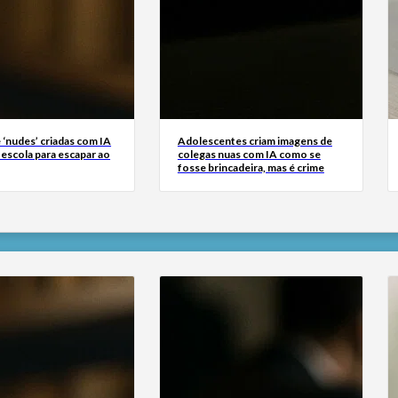
 ‘nudes’ criadas com IA
Adolescentes criam imagens de
escola para escapar ao
colegas nuas com IA como se
fosse brincadeira, mas é crime