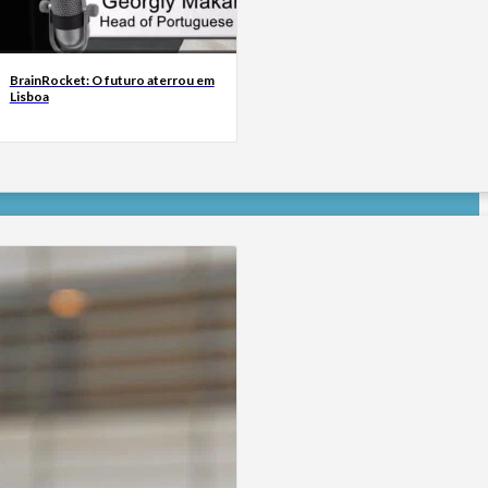
BrainRocket: O futuro aterrou em
Lisboa