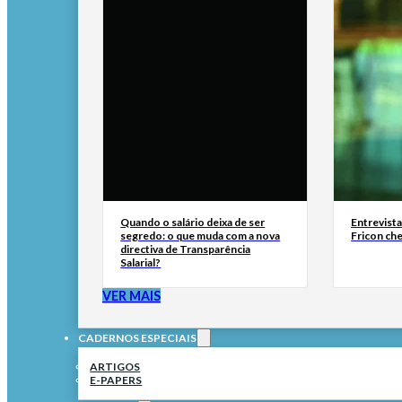
Quando o salário deixa de ser
Entrevist
segredo: o que muda com a nova
Fricon ch
directiva de Transparência
Salarial?
VER MAIS
CADERNOS ESPECIAIS
ARTIGOS
E-PAPERS