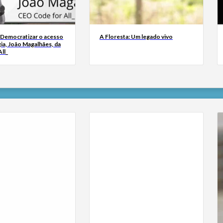
 Democratizar o acesso
A Floresta: Um legado vivo
ia, João Magalhães, da
ll_