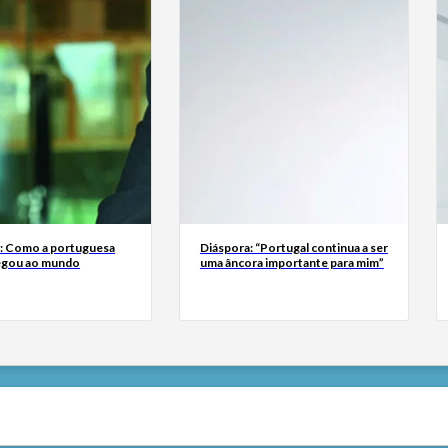
a: Como a portuguesa
Diáspora: “Portugal continua a ser
egou ao mundo
uma âncora importante para mim”