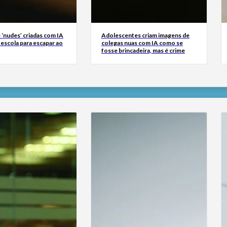
 ‘nudes’ criadas com IA
Adolescentes criam imagens de
escola para escapar ao
colegas nuas com IA como se
fosse brincadeira, mas é crime