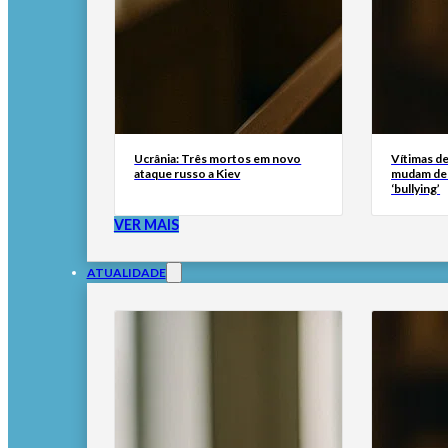
Ucrânia: Três mortos em novo
Vítimas de
ataque russo a Kiev
mudam de 
‘bullying’
VER MAIS
ATUALIDADE