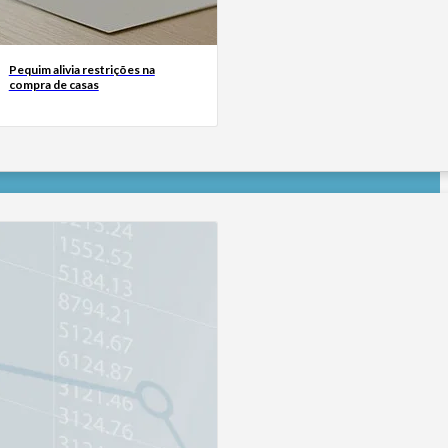
Pequim alivia restrições na
compra de casas