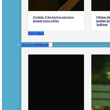
Ucrânia: Três mortos em novo
Vítimas de
ataque russo a Kiev
mudam de 
‘bullying’
VER MAIS
EDIÇÃO IMPRESSA