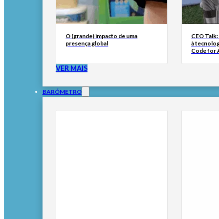
O (grande) impacto de uma
CEO Talk:
presença global
à tecnolog
Code for A
VER MAIS
BARÓMETRO