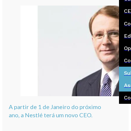
CE
Co
Ed
Op
Co
Su
As
Co
A partir de 1 de Janeiro do próximo
ano, a Nestlé terá um novo CEO.