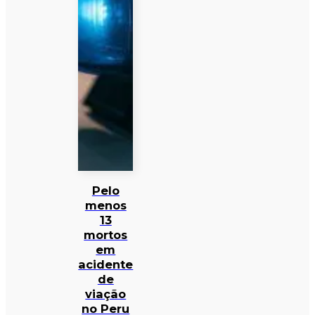
Pelo
menos
13
mortos
em
acidente
de
viação
no Peru