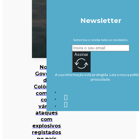
Newsletter
Subscreva e receba todas as novidades.
Assinar
Novo
Governo
A sua informação está protegida. Leia a nossa políti
da
privacidade.
Colômbia
começa
com
vários
ataques
com
explosivos
registados
no país