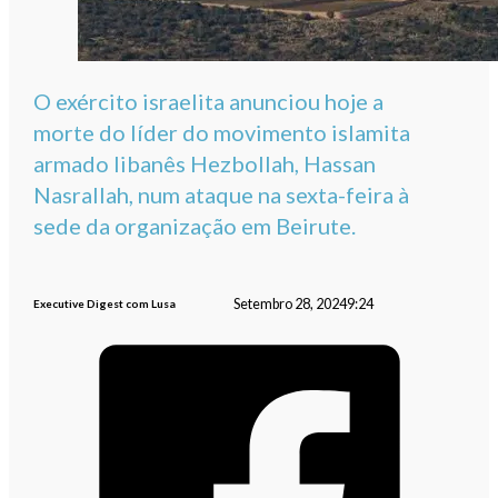
O exército israelita anunciou hoje a
morte do líder do movimento islamita
armado libanês Hezbollah, Hassan
Nasrallah, num ataque na sexta-feira à
sede da organização em Beirute.
Setembro 28, 2024
9:24
Executive Digest com Lusa