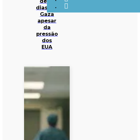
de 14
dias em
Gaza
apesar
da
pressão
dos
EUA