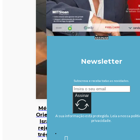
ASSINAR
Newsletter
Subscreva e receba todas as novidades.
Assinar
Médio
Oriente:
A sua informação está protegida. Leia a nossa políti
Israel
privacidade.
rejeita
trégua