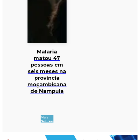
Malária
matou 47
pessoas em
seis meses na
província
moçambicana
de Nampula
Mais
Notícias