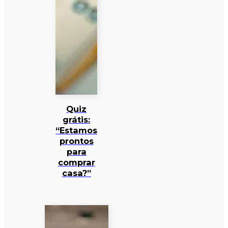
Quiz
grátis:
“Estamos
prontos
para
comprar
casa?”