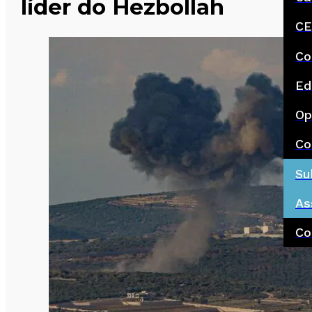
líder do Hezbollah
CE
Co
Ed
Op
Co
Su
As
Co