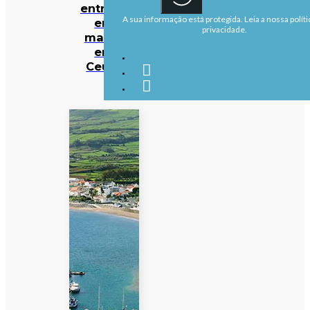
entrada
A sua informação está protegida. Leia a nossa políti
em
privacidade.
massa
em
Ceuta