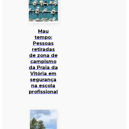
Mau
tempo:
Pessoas
retiradas
de zona de
campismo
da Praia da
Vitória em
segurança
na escola
profissional