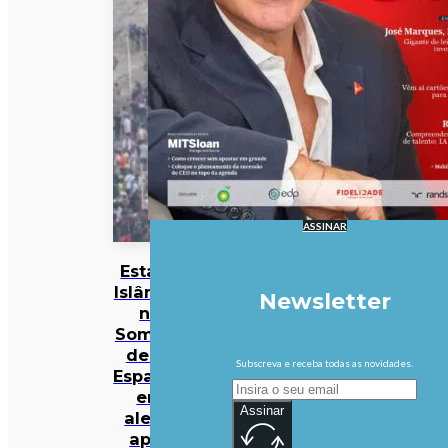
ASSINAR
Estado
Islâmico
Newsletter
na
Somália
deixa
Subscreva e receba todas as novidades.
Espanha
em
Assinar
alerta
após