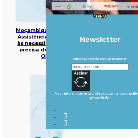
ASSINAR
Moçambique/Ataques:
Assistência responde
Newsletter
às necessidades mas
precisa de reforço –
OIM
Subscreva e receba todas as novidades.
Assinar
A sua informação está protegida. Leia a nossa políti
privacidade.