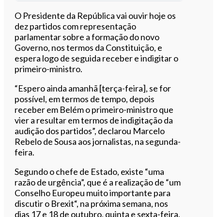
Ouvir este artigo
O Presidente da República vai ouvir hoje os
dez partidos com representação
parlamentar sobre a formação do novo
Governo, nos termos da Constituição, e
espera logo de seguida receber e indigitar o
primeiro-ministro.
“E
spero ainda amanhã [terça-feira], se for
possível, em termos de tempo, depois
receber em Belém o primeiro-ministro que
vier a resultar em termos de
indigitação
da
audição dos partidos”, declarou Marcelo
Rebelo de Sousa aos jornalistas, na segunda-
feira.
Segundo o chefe de Estado, existe “uma
razão de urgência”, que é a realização de “um
Conselho Europeu muito importante para
discutir o
Brexit
“, na próxima semana, nos
dias 17 e 18 de
outubro
, quinta e sexta-feira.