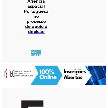
Agência
Espacial
Portuguesa
no
processo
de apoio à
decisão
Mais
Notícias