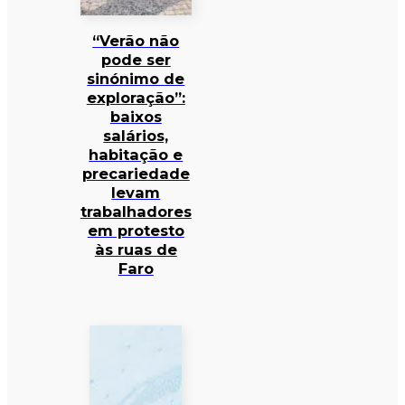
“Verão não
pode ser
sinónimo de
exploração”:
baixos
salários,
habitação e
precariedade
levam
trabalhadores
em protesto
às ruas de
Faro