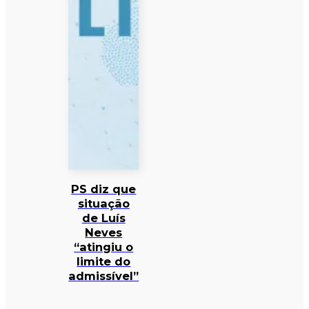
PS diz que
situação
de Luís
Neves
“atingiu o
limite do
admissível”