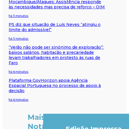
Moçambique/Ataques: Assistência responde
às necessidades mas precisa de reforço – OIM
há 5 minutos
PS diz que situação de Luís Neves “atingiu o
limite do admissível”
há 5 minutos
“Verão não pode ser sinónimo de exploração”:
baixos salários, habitação e precariedade
levam trabalhadores em protesto às ruas de
Faro
há 6 minutos
Plataforma GovHorizon apoia Agência
Espacial Portuguesa no processo de apoio à
decisão
há 6 minutos
Mais
Notícias
Edição Impressa