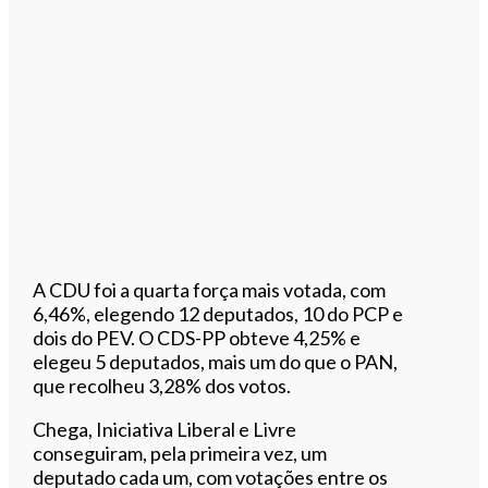
A
CDU
foi a quarta força mais votada, com
6,46%, elegendo 12 deputados, 10 do
PCP
e
dois do
PEV
. O
CDS
-PP obteve 4,25% e
elegeu 5 deputados, mais um do que o PAN,
que recolheu 3,28% dos votos.
Chega, Iniciativa Liberal e Livre
conseguiram, pela primeira vez, um
deputado cada um, com votações entre os