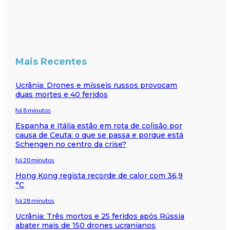
Mais Recentes
Ucrânia: Drones e mísseis russos provocam
duas mortes e 40 feridos
há 8 minutos
Espanha e Itália estão em rota de colisão por
causa de Ceuta: o que se passa e porque está
Schengen no centro da crise?
há 20 minutos
Hong Kong regista recorde de calor com 36,9
°C
há 28 minutos
Ucrânia: Três mortos e 25 feridos após Rússia
abater mais de 150 drones ucranianos