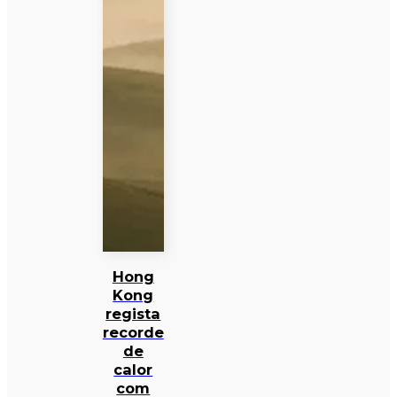
Hong
Kong
regista
recorde
de
calor
com