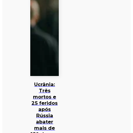
Ucrânia:
Três
mortos e
25 feridos
após
Rússia
abater
mais de