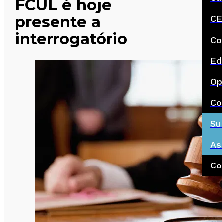
FCUL é hoje
presente a
CE
interrogatório
Co
Ed
Op
Co
Su
As
Co