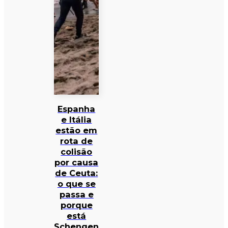
Espanha
e Itália
estão em
rota de
colisão
por causa
de Ceuta:
o que se
passa e
porque
está
Schengen