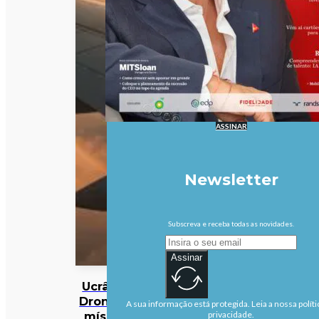
ASSINAR
Newsletter
Subscreva e receba todas as novidades.
Assinar
Ucrânia:
Drones e
A sua informação está protegida. Leia a nossa políti
mísseis
privacidade.