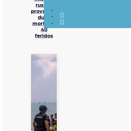
russos
provocam
duas
mortes e
40
feridos